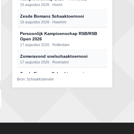
15 augustus 2026 · Hoorn
Zesde Bomans Schaaktoernooi
16 augustus 2026 · Haarlem
Persoonlijk Kampioenschap RSB/RSB
Open 2026
17 augustus 2026 · Rotterdam
Zomeravond snelschaaktoernooi
17 augustus 2026 · Rosmalen
Zesde Bomans Schaaktoernooi
Bron: SchaakKalender
17 augustus 2026 · Haarlem
Zomeravond snelschaaktoernooi
18 augustus 2026 · Rosmalen
Persoonlijk Kampioenschap RSB/RSB
Open 2026
18 augustus 2026 · Rotterdam
Mat op ‘t Wad