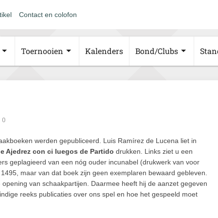
tikel
Contact en colofon
Toernooien
Kalenders
Bond/Clubs
Stan
0
haakboeken werden gepubliceerd. Luis Ramírez de Lucena liet in
e Ajedrez con ci Iuegos de Partido
drukken. Links ziet u een
jvers geplagieerd van een nóg ouder incunabel (drukwerk van voor
in 1495, maar van dat boek zijn geen exemplaren bewaard gebleven.
 opening van schaakpartijen. Daarmee heeft hij de aanzet gegeven
indige reeks publicaties over ons spel en hoe het gespeeld moet