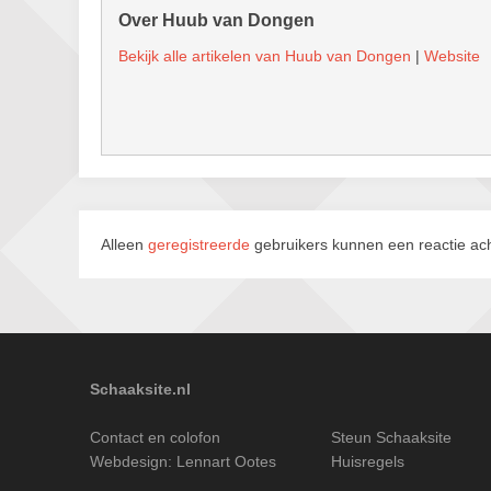
Over Huub van Dongen
Bekijk alle artikelen van Huub van Dongen
|
Website
Alleen
geregistreerde
gebruikers kunnen een reactie ach
Schaaksite.nl
Contact en colofon
Steun Schaaksite
Webdesign:
Lennart Ootes
Huisregels