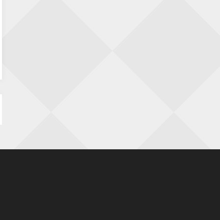
23 augustus 2026 · Utrecht
Open Eemlandtoernooi 2026
25 augustus 2026 · Bunschoten-Spakenburg
Nazomervierkampentoernooi 2026
28 augustus 2026 · Assen
KC Open
28 augustus 2026 · Haarlem
11e Goirles Weekend Kampioenschap
28 augustus 2026 · Goirle
Keisnel Schaaktoernooi
29 augustus 2026 · Amersfoort
Kroeg & Loper Leiden
30 augustus 2026 · Leiden
Open Schaakkampioenschap van
Arnhem
4 september 2026 · ARNHEM