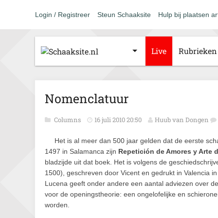
Login / Registreer
Steun Schaaksite
Hulp bij plaatsen ar
Live
Rubrieken
Nomenclatuur
Columns
16 juli 2010 20:50
Huub van Dongen
Het is al meer dan 500 jaar gelden dat de eerste sc
1497 in Salamanca zijn
Repetición de Amores y Arte d
bladzijde uit dat boek. Het is volgens de geschiedschri
1500), geschreven door Vicent en gedrukt in Valencia 
Lucena geeft onder andere een aantal adviezen over de
voor de openingstheorie: een ongelofelijke en schierone
worden.