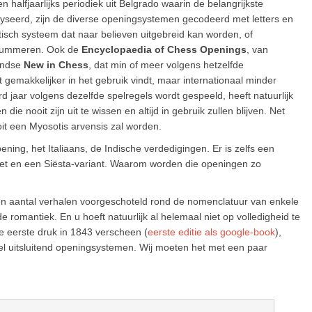
 halfjaarlijks periodiek uit Belgrado waarin de belangrijkste
yseerd, zijn de diverse openingsystemen gecodeerd met letters en
isch systeem dat naar believen uitgebreid kan worden, of
e nummeren. Ook de
Encyclopaedia of Chess Openings
, van
landse
New in Chess
, dat min of meer volgens hetzelfde
t gemakkelijker in het gebruik vindt, maar internationaal minder
d jaar volgens dezelfde spelregels wordt gespeeld, heeft natuurlijk
nooit zijn uit te wissen en altijd in gebruik zullen blijven. Net
it een Myosotis arvensis zal worden.
, het Italiaans, de Indische verdedigingen. Er is zelfs een
et en een Siësta-variant. Waarom worden die openingen zo
een aantal verhalen voorgeschoteld rond de nomenclatuur van enkele
romantiek. En u hoeft natuurlijk al helemaal niet op volledigheid te
e eerste druk in 1843 verscheen (
eerste editie als google-book
),
el uitsluitend openingsystemen. Wij moeten het met een paar