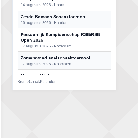
14 augustus 2026 · Hoorn
Zesde Bomans Schaaktoernooi
16 augustus 2026 · Haarlem
Persoonlijk Kampioenschap RSB/RSB
Open 2026
17 augustus 2026 · Rotterdam
Zomeravond snelschaaktoernooi
17 augustus 2026 · Rosmalen
Mat op ‘t Wad
Bron: SchaakKalender
22 augustus 2026 · Den Burg, Texel
Open 6e Senioren-50+ Zomer-
rapidschaaktoernooi
22 augustus 2026 · Udenhout, Gemeente Tilburg
Simultaan The Butcher
22 augustus 2026 · Utrecht
2e Utrechts kroegloperstoernooi