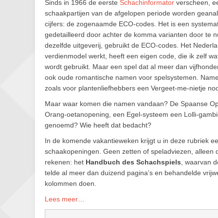
Sinds in 1966 de eerste
Schachinformator
verscheen, een
schaakpartijen van de afgelopen periode worden geanal
cijfers: de zogenaamde ECO-codes. Het is een systemat
gedetailleerd door achter de komma varianten door t
dezelfde uitgeverij, gebruikt de ECO-codes. Het Neder
verdienmodel werkt, heeft een eigen code, die ik zelf wa
wordt gebruikt. Maar een spel dat al meer dan vijfhonder
ook oude romantische namen voor spelsystemen. Namen die 
zoals voor plantenliefhebbers een Vergeet-me-nietje noo
Maar waar komen die namen vandaan? De Spaanse Opening
Orang-oetanopening, een Egel-systeem een Lolli-gambi
genoemd? Wie heeft dat bedacht?
In de komende vakantieweken krijgt u in deze rubriek 
schaakopeningen. Geen zetten of speladviezen, alleen de 
rekenen: het
Handbuch des Schachspiels
, waarvan d
telde al meer dan duizend pagina’s en behandelde vrijw
kolommen doen.
Lees meer…