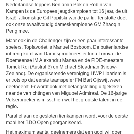
Nederlandse toppers Benjamin Bok en Robin van
Kampen is de Europees jeugdkampioen tot 16 jaar, de uit
Israël afkomstige Gil Popilski van de partij. Tenslotte doet
ook onze twaalfvoudig dameskampioene GM Zhaoqin
Peng mee.
Maar ook in de Challenger zijn er een paar interessante
spelers. Topfavoriet is Manuel Bosboom. De buitenlandse
inbreng komt van Damesgrootmeester Irina Turova, de
Roemeense IM Alexandru Manea en de FIDE-meesters
Tomek Rej (Australië) en Michael Steadman (Nieuw-
Zeeland). De organiserende vereniging HWP Haarlem is
er trots op dat eerste teamspeler FM Bart Gijswijt weer
deelneemt. Er wordt ook met belangstelling uitgekeken
naar de verrichtingen van Miguoel Admiraal. De 16-jarige
Velserbroeker is misschien wel het grootste talent in de
regio.
Parallel aan de gesloten tienkampen wordt voor de eerste
maal het BDO Open georganiseerd.
Het maximum aantal deelnemers dat een gooi wil doen