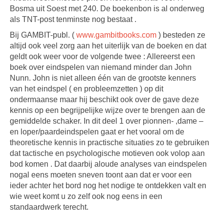
Bosma uit Soest met 240. De boekenbon is al onderweg
als TNT-post tenminste nog bestaat .
Bij GAMBIT-publ. (
www.gambitbooks.com
) besteden ze
altijd ook veel zorg aan het uiterlijk van de boeken en dat
geldt ook weer voor de volgende twee : Allereerst een
boek over eindspelen van niemand minder dan John
Nunn. John is niet alleen één van de grootste kenners
van het eindspel ( en probleemzetten ) op dit
ondermaanse maar hij beschikt ook over de gave deze
kennis op een begrijpelijke wijze over te brengen aan de
gemiddelde schaker. In dit deel 1 over pionnen- ,dame –
en loper/paardeindspelen gaat er het vooral om de
theoretische kennis in practische situaties zo te gebruiken
dat tactische en psychologische motieven ook volop aan
bod komen . Dat daarbij aloude analyses van eindspelen
nogal eens moeten sneven toont aan dat er voor een
ieder achter het bord nog het nodige te ontdekken valt en
wie weet komt u zo zelf ook nog eens in een
standaardwerk terecht.