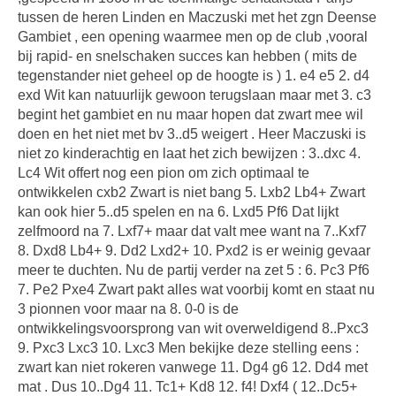
tussen de heren Linden en Maczuski met het zgn Deense
Gambiet , een opening waarmee men op de club ,vooral
bij rapid- en snelschaken succes kan hebben ( mits de
tegenstander niet geheel op de hoogte is ) 1. e4 e5 2. d4
exd Wit kan natuurlijk gewoon terugslaan maar met 3. c3
begint het gambiet en nu maar hopen dat zwart mee wil
doen en het niet met bv 3..d5 weigert . Heer Maczuski is
niet zo kinderachtig en laat het zich bewijzen : 3..dxc 4.
Lc4 Wit offert nog een pion om zich optimaal te
ontwikkelen cxb2 Zwart is niet bang 5. Lxb2 Lb4+ Zwart
kan ook hier 5..d5 spelen en na 6. Lxd5 Pf6 Dat lijkt
zelfmoord na 7. Lxf7+ maar dat valt mee want na 7..Kxf7
8. Dxd8 Lb4+ 9. Dd2 Lxd2+ 10. Pxd2 is er weinig gevaar
meer te duchten. Nu de partij verder na zet 5 : 6. Pc3 Pf6
7. Pe2 Pxe4 Zwart pakt alles wat voorbij komt en staat nu
3 pionnen voor maar na 8. 0-0 is de
ontwikkelingsvoorsprong van wit overweldigend 8..Pxc3
9. Pxc3 Lxc3 10. Lxc3 Men bekijke deze stelling eens :
zwart kan niet rokeren vanwege 11. Dg4 g6 12. Dd4 met
mat . Dus 10..Dg4 11. Tc1+ Kd8 12. f4! Dxf4 ( 12..Dc5+