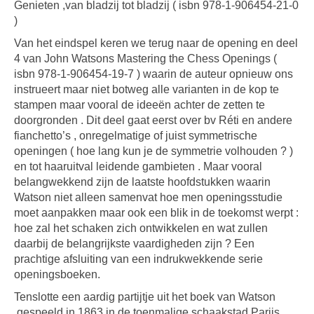
Genieten ,van bladzij tot bladzij ( isbn 978-1-906454-21-0
)
Van het eindspel keren we terug naar de opening en deel
4 van John Watsons Mastering the Chess Openings (
isbn 978-1-906454-19-7 ) waarin de auteur opnieuw ons
instrueert maar niet botweg alle varianten in de kop te
stampen maar vooral de ideeën achter de zetten te
doorgronden . Dit deel gaat eerst over bv Réti en andere
fianchetto’s , onregelmatige of juist symmetrische
openingen ( hoe lang kun je de symmetrie volhouden ? )
en tot haaruitval leidende gambieten . Maar vooral
belangwekkend zijn de laatste hoofdstukken waarin
Watson niet alleen samenvat hoe men openingsstudie
moet aanpakken maar ook een blik in de toekomst werpt :
hoe zal het schaken zich ontwikkelen en wat zullen
daarbij de belangrijkste vaardigheden zijn ? Een
prachtige afsluiting van een indrukwekkende serie
openingsboeken.
Tenslotte een aardig partijtje uit het boek van Watson
,gespeeld in 1863 in de toenmalige schaakstad Parijs