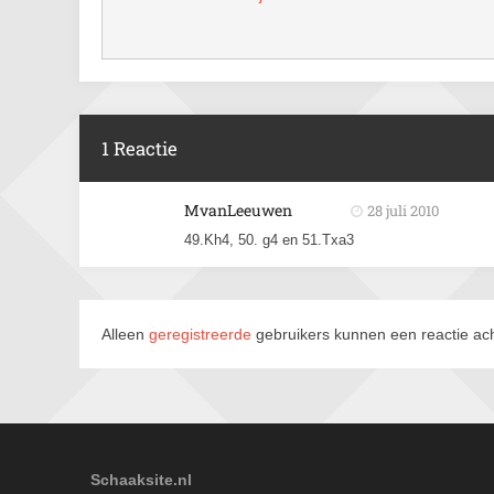
1 Reactie
MvanLeeuwen
28 juli 2010
49.Kh4, 50. g4 en 51.Txa3
Alleen
geregistreerde
gebruikers kunnen een reactie ach
Schaaksite.nl