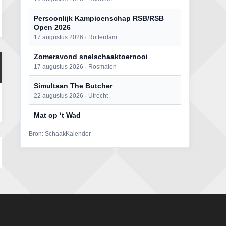
Persoonlijk Kampioenschap RSB/RSB
Open 2026
17 augustus 2026 · Rotterdam
Zomeravond snelschaaktoernooi
17 augustus 2026 · Rosmalen
Simultaan The Butcher
22 augustus 2026 · Utrecht
Mat op ‘t Wad
22 augustus 2026 · Den Burg, Texel
Bron: SchaakKalender
Open 6e Senioren-50+ Zomer-
rapidschaaktoernooi
22 augustus 2026 · Udenhout, Gemeente Tilburg
2e Utrechts kroegloperstoernooi
23 augustus 2026 · Utrecht
Open Eemlandtoernooi 2026
25 augustus 2026 · Bunschoten-Spakenburg