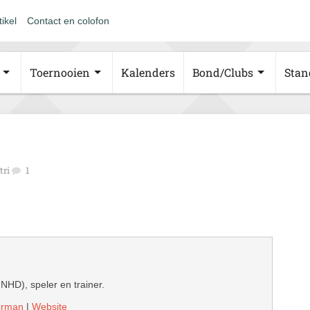
tikel
Contact en colofon
Toernooien
Kalenders
Bond/Clubs
Stan
tri
1
 NHD), speler en trainer.
derman
|
Website