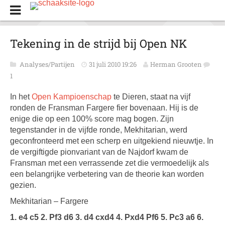
Tekening in de strijd bij Open NK
Analyses/Partijen
31 juli 2010 19:26
Herman Grooten
1
In het
Open Kampioenschap
te Dieren, staat na vijf
ronden de Fransman Fargere fier bovenaan. Hij is de
enige die op een 100% score mag bogen. Zijn
tegenstander in de vijfde ronde, Mekhitarian, werd
geconfronteerd met een scherp en uitgekiend nieuwtje. In
de vergiftigde pionvariant van de Najdorf kwam de
Fransman met een verrassende zet die vermoedelijk als
een belangrijke verbetering van de theorie kan worden
gezien.
Mekhitarian – Fargere
1. e4 c5 2. Pf3 d6 3. d4 cxd4 4. Pxd4 Pf6 5. Pc3 a6 6.