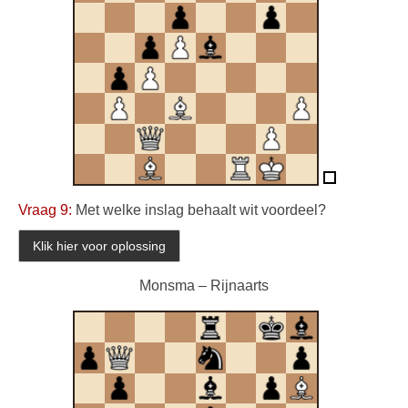
Vraag 9:
Met welke inslag behaalt wit voordeel?
Monsma – Rijnaarts