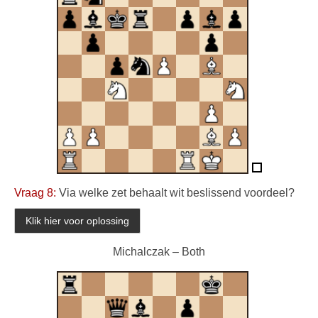
Vraag 8:
Via welke zet behaalt wit beslissend voordeel?
Michalczak – Both