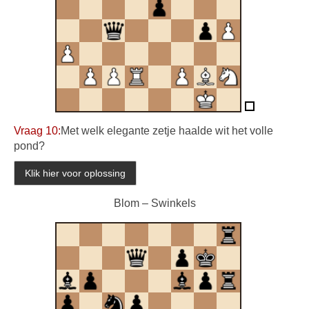
Vraag 10:
Met welk elegante zetje haalde wit het volle
pond?
Blom – Swinkels