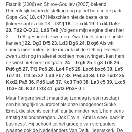
Ftacnik (2006) en Shirov-Gouliev (2007) bekend.
Recentelijk kwam de stelling nog op het bord in de partij
Gopal-So.]
18. c4?!
Misschien niet de beste kans.
[Interessant is ook 18. Lf3!?]
18… Lxd4 19. Txd4 Da5+
20. Td2 O-O 21. Ld6 Te8
[Volgens mijn engine dient hier
21… Td8! gespeeld te worden. Zwart heeft dan de beste
kansen.]
22. Dg3 Df5 23. Ld3 Dg6 24. Dxg6
Als wit
dames moet ruilen, is de muziek uit de stelling. Hoewel
zwart zich nog in allerlei bochten moet wringen, kan hem
de winst niet meer ontgaan.
24… fxg6 25. Lg3 Td8 26.
Pd6 g5 27. Tf1 Pc6 28. Le4 Pc5 29. Lxc6 bxc6 30. Le5
Td7 31. Tf3 a5 32. Ld4 Pb7 33. Pe4 a4 34. Lb2 Txd2 35.
Kxd2 Pa5 36. Pd6 La6 37. Kc3 Tb8 38. La3 c5 39. Lxc5
Tb3+ 40. Kd2 Txf3 41. gxf3 Pb3+ 0-1
Maar Fargere wacht maandag (zondag is een rustdag)
een belangrijke vuurproef als onze landgenoot Sipke
Ernst, die slechts een half puntje minder heeft, hem eens
ernstig zal ondervragen. Ook Erwin l’Ami is weer ‘back in
business’. Hij behoort tot het groepje van vierpunters
waartoe ook de Nederlanders Van Delft, Heemskerk, De