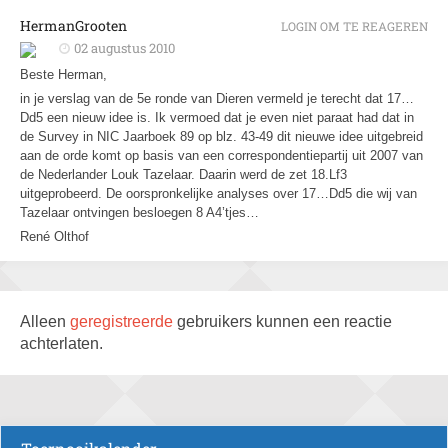
HermanGrooten
LOGIN OM TE REAGEREN
02 augustus 2010
Beste Herman,
in je verslag van de 5e ronde van Dieren vermeld je terecht dat 17…
Dd5 een nieuw idee is. Ik vermoed dat je even niet paraat had dat in
de Survey in NIC Jaarboek 89 op blz. 43-49 dit nieuwe idee uitgebreid
aan de orde komt op basis van een correspondentiepartij uit 2007 van
de Nederlander Louk Tazelaar. Daarin werd de zet 18.Lf3
uitgeprobeerd. De oorspronkelijke analyses over 17…Dd5 die wij van
Tazelaar ontvingen besloegen 8 A4’tjes…
René Olthof
Alleen
geregistreerde
gebruikers kunnen een reactie
achterlaten.