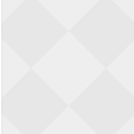
KC Open
28 augustus 2026 · Haarlem
11e Goirles Weekend Kampioenschap
28 augustus 2026 · Goirle
Nazomervierkampentoernooi 2026
28 augustus 2026 · Assen
Keisnel Schaaktoernooi
29 augustus 2026 · Amersfoort
Kroeg & Loper Leiden
30 augustus 2026 · Leiden
Open Schaakkampioenschap van
Arnhem
4 september 2026 · ARNHEM
Groninger stappenkampioenschap
5 september 2026 · Groningen