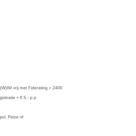
 (W)IM vrij met Fiderating > 2400
istratie + € 5,- p.p.
ol, Peize of