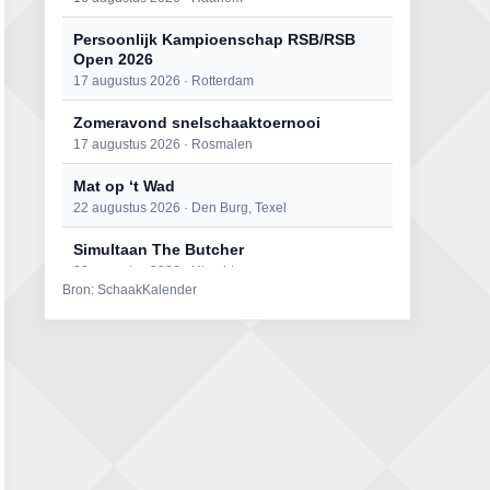
Persoonlijk Kampioenschap RSB/RSB
Open 2026
17 augustus 2026 · Rotterdam
Zomeravond snelschaaktoernooi
17 augustus 2026 · Rosmalen
Mat op ‘t Wad
22 augustus 2026 · Den Burg, Texel
Simultaan The Butcher
22 augustus 2026 · Utrecht
Bron: SchaakKalender
Open 6e Senioren-50+ Zomer-
rapidschaaktoernooi
22 augustus 2026 · Udenhout, Gemeente Tilburg
2e Utrechts kroegloperstoernooi
23 augustus 2026 · Utrecht
Open Eemlandtoernooi 2026
25 augustus 2026 · Bunschoten-Spakenburg