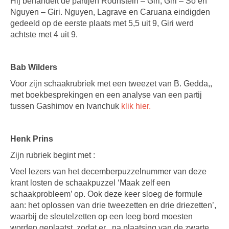
Hij behandelt de partijen Rodhstein – Giri, Giri – So en
Nguyen – Giri. Nguyen, Lagrave en Caruana eindigden
gedeeld op de eerste plaats met 5,5 uit 9, Giri werd
achtste met 4 uit 9.
Bab Wilders
Voor zijn schaakrubriek met een tweezet van B. Gedda,,
met boekbesprekingen en een analyse van een partij
tussen Gashimov en Ivanchuk
klik hier.
Henk Prins
Zijn rubriek begint met :
Veel lezers van het decemberpuzzelnummer van deze
krant losten de schaakpuzzel ‘Maak zelf een
schaakprobleem’ op. Ook deze keer sloeg de formule
aan: het oplossen van drie tweezetten en drie driezetten’,
waarbij de sleutelzetten op een leeg bord moesten
worden geplaatst, zodat er , na plaatsing van de zwarte