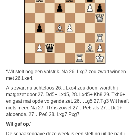
‘Wit stelt nog een valstrik. Na 26. Lxg7 zou zwart winnen
met 26.Lxe4.
Als zwart nu achteloos 26…Lxe4 zou doen, wordt hij
matgezet door 27. Dd5+ Lxd5, 28. Lxd5+ Kh8 29. Txh6+
en gaat mat opde volgende zet. 26…Lg5 27.Tg3 Wit heeft
niets meer. Na 27. Tf7 is zowel 27…Pe6 als 27…Dc1+
afdoende. 27…Pe6 28. Lxg7 Pxg7
Wit gaf op.’
De schaakopgave deze week is een stelling uit de partij