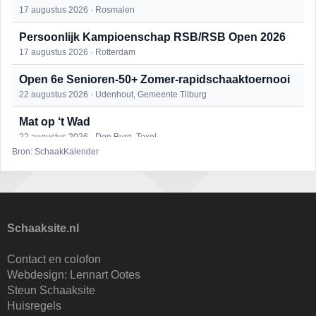
17 augustus 2026 · Rosmalen
Persoonlijk Kampioenschap RSB/RSB Open 2026
17 augustus 2026 · Rotterdam
Open 6e Senioren-50+ Zomer-rapidschaaktoernooi
22 augustus 2026 · Udenhout, Gemeente Tilburg
Mat op ‘t Wad
22 augustus 2026 · Den Burg, Texel
Bron: SchaakKalender
Simultaan The Butcher
22 augustus 2026 · Utrecht
2e Utrechts kroegloperstoernooi
23 augustus 2026 · Utrecht
Schaaksite.nl
Open Eemlandtoernooi 2026
Contact en colofon
25 augustus 2026 · Bunschoten-Spakenburg
Webdesign:
Lennart Ootes
Steun Schaaksite
Nazomervierkampentoernooi 2026
Huisregels
28 augustus 2026 · Assen