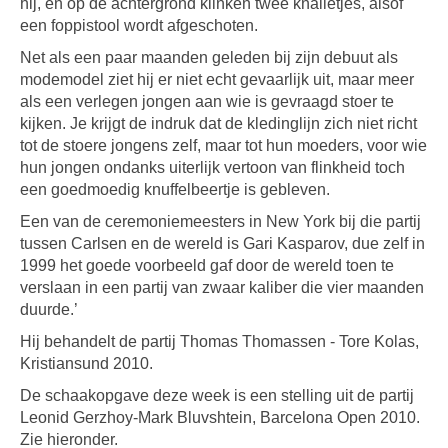
hij, en op de achtergrond klinken twee knalletjes, alsof
een foppistool wordt afgeschoten.
Net als een paar maanden geleden bij zijn debuut als
modemodel ziet hij er niet echt gevaarlijk uit, maar meer
als een verlegen jongen aan wie is gevraagd stoer te
kijken. Je krijgt de indruk dat de kledinglijn zich niet richt
tot de stoere jongens zelf, maar tot hun moeders, voor wie
hun jongen ondanks uiterlijk vertoon van flinkheid toch
een goedmoedig knuffelbeertje is gebleven.
Een van de ceremoniemeesters in New York bij die partij
tussen Carlsen en de wereld is Gari Kasparov, due zelf in
1999 het goede voorbeeld gaf door de wereld toen te
verslaan in een partij van zwaar kaliber die vier maanden
duurde.’
Hij behandelt de partij Thomas Thomassen - Tore Kolas,
Kristiansund 2010.
De schaakopgave deze week is een stelling uit de partij
Leonid Gerzhoy-Mark Bluvshtein, Barcelona Open 2010.
Zie hieronder.