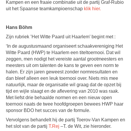
Kampen en een fraaie combinatie uit de partij Graf-Rubio
uit het Spaanse teamkampioenschap
klik hier.
Hans Böhm
Zijn rubriek ’Het Witte Paard uit Haarlem’ begint met :
‘In de augustusmaand organiseert schaakvereniging Het
Witte Paard (HWP) te Haarlem een titeltoernooi. Dat wil
zeggen, men nodigt het vereiste aantal grootmeesters en
meesters uit om talenten de kans te geven een norm te
halen. Er zijn jaren geweest zonder normresultaten en
dan bleef alleen een leuk toernooi over. Niets mis mee
natuurlijk, maar de organisatie wil graag dat de opzet bij
tijd en wijle slaagt en de aflevering van 2010 was raak.
Met liefst drie behaalde normen en een nieuw open
toernooi naats de twee hoofdgroepen bewees HWP haar
sponsor BDO het succes van de formule.
Vervolgens behandelt hij de partij Toerov-Van Kampen en
het slot van de partij
T.Rej
–T. de Wit, zie hieronder.