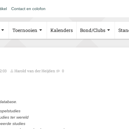
tikel
Contact en colofon
Toernooien
Kalenders
Bond/Clubs
Stan
2:03
Harold van der Heijden
0
 database.
spelstudies
udies ter wereld
neerde studies