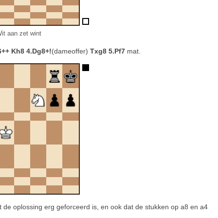
it aan zet wint
6++ Kh8 4.Dg8+!
(dameoffer)
Txg8 5.Pf7
mat.
at de oplossing erg geforceerd is, en ook dat de stukken op a8 en a4