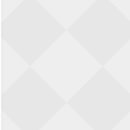
KC Open
28 augustus 2026 · Haarlem
11e Goirles Weekend Kampioenschap
28 augustus 2026 · Goirle
Nazomervierkampentoernooi 2026
28 augustus 2026 · Assen
Keisnel Schaaktoernooi
29 augustus 2026 · Amersfoort
Kroeg & Loper Leiden
30 augustus 2026 · Leiden
Open Schaakkampioenschap van
Arnhem
4 september 2026 · ARNHEM
Groninger stappenkampioenschap
5 september 2026 · Groningen