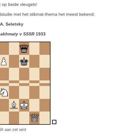
 op beide vleugels!
lstudie met het stikmat-thema het meest bekend:
A. Seletsky
akhmaty v SSSR
1933
it aan zet wint