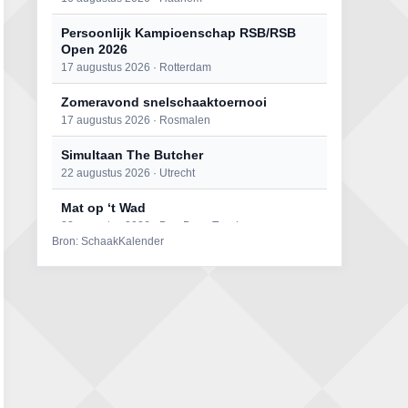
Persoonlijk Kampioenschap RSB/RSB
Open 2026
17 augustus 2026 · Rotterdam
Zomeravond snelschaaktoernooi
17 augustus 2026 · Rosmalen
Simultaan The Butcher
22 augustus 2026 · Utrecht
Mat op ‘t Wad
22 augustus 2026 · Den Burg, Texel
Bron: SchaakKalender
Open 6e Senioren-50+ Zomer-
rapidschaaktoernooi
22 augustus 2026 · Udenhout, Gemeente Tilburg
2e Utrechts kroegloperstoernooi
23 augustus 2026 · Utrecht
Open Eemlandtoernooi 2026
25 augustus 2026 · Bunschoten-Spakenburg