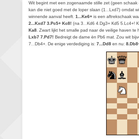
Wit begint met een zogenaamde stille zet (geen schaak 
kan die niet goed met de loper slaan (1...Lxd7) omdat wi
winnende aanval heeft.
1...Ke6+
is een aftrekschaak wa
2...Kxd7 3.Pc5+ Kc8!
(na 3...Kd6 4.Dg3+ Kd5 5.Lc4+! K
Ka8
. Zwart lijkt het smalle pad naar de veilige haven t
Lxb7 7.Pd7!
Bedreigt de dame èn Pb6 mat. Zou wit bij
7...Db4+. De enige verdediging is:
7...Dd8
en nu:
8.Db8