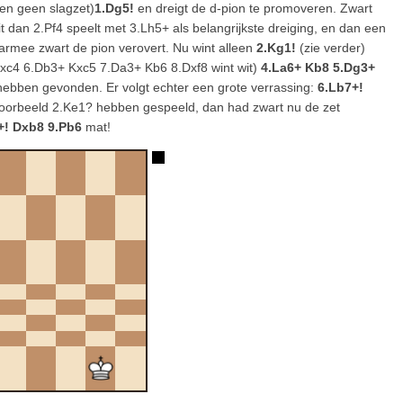
en geen slagzet)
1.Dg5!
en dreigt de d-pion te promoveren. Zwart
t dan 2.Pf4 speelt met 3.Lh5+ als belangrijkste dreiging, en dan een
armee zwart de pion verovert. Nu wint alleen
2.Kg1!
(zie verder)
xc4 6.Db3+ Kxc5 7.Da3+ Kb6 8.Dxf8 wint wit)
4.La6+ Kb8 5.Dg3+
e hebben gevonden. Er volgt echter een grote verrassing:
6.Lb7+!
voorbeeld 2.Ke1? hebben gespeeld, dan had zwart nu de zet
+! Dxb8 9.Pb6
mat!