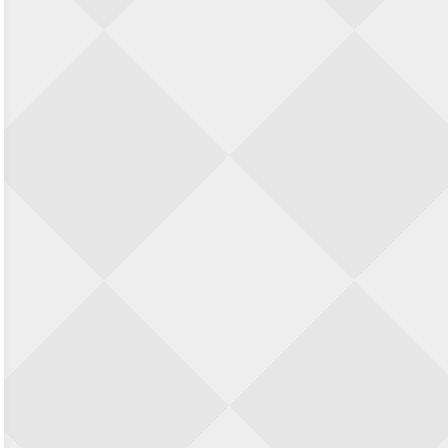
Zwolle Zuid Schaakt! Terrassentoernooi
voor duo’s
5 september 2026 · Zwolle
22e Hans Sandbrink Memorial
5 september 2026 · Utrecht
Open Kampioenschap Gouda 2026
5 september 2026 · Gouda