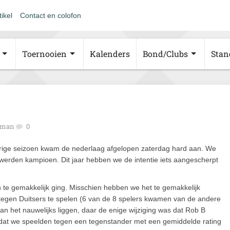
tikel
Contact en colofon
Toernooien
Kalenders
Bond/Clubs
Stan
fman
0
rige seizoen kwam de nederlaag afgelopen zaterdag hard aan. We
n werden kampioen. Dit jaar hebben we de intentie iets aangescherpt
 te gemakkelijk ging. Misschien hebben we het te gemakkelijk
gen Duitsers te spelen (6 van de 8 spelers kwamen van de andere
n het nauwelijks liggen, daar de enige wijziging was dat Rob B
 dat we speelden tegen een tegenstander met een gemiddelde rating