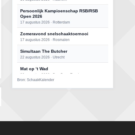
Persoonlijk Kampioenschap RSB/RSB
Open 2026
17 augustus 2026 · Rotterdam
Zomeravond snelschaaktoernooi
17 augustus 2026 · Rosmalen
Simultaan The Butcher
22 augustus 2026 · Utrecht
Mat op ‘t Wad
22 augustus 2026 · Den Burg, Texel
Bron: SchaakKalender
Open 6e Senioren-50+ Zomer-
rapidschaaktoernooi
22 augustus 2026 · Udenhout, Gemeente Tilburg
2e Utrechts kroegloperstoernooi
23 augustus 2026 · Utrecht
Open Eemlandtoernooi 2026
25 augustus 2026 · Bunschoten-Spakenburg