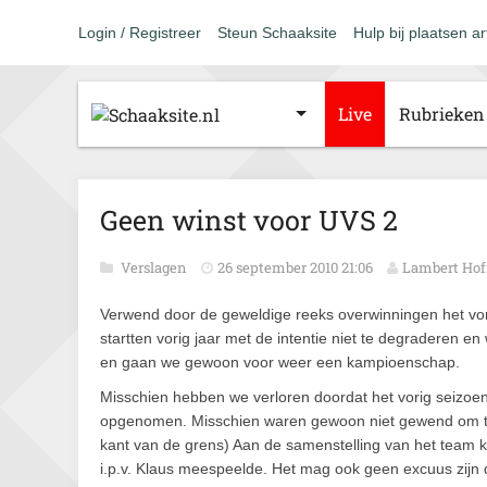
Login / Registreer
Steun Schaaksite
Hulp bij plaatsen ar
Live
Rubrieken
Geen winst voor UVS 2
Verslagen
26 september 2010 21:06
Lambert Ho
Verwend door de geweldige reeks overwinningen het vo
startten vorig jaar met de intentie niet te degraderen e
en gaan we gewoon voor weer een kampioenschap.
Misschien hebben we verloren doordat het vorig seizoen
opgenomen. Misschien waren gewoon niet gewend om te
kant van de grens) Aan de samenstelling van het team ka
i.p.v. Klaus meespeelde. Het mag ook geen excuus zijn