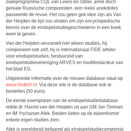
zoekprogramma CQL van Lewis en Stiller, arme doch
geniale Russische componisten, een reeks anekdotes
passeerde de revue. Het zou geen gek idee zijn als Van
der Heijden de tijd zou vinden om zijn encyclopedische
kennis over de eindspelstudiegeschiedenis in een boek
weer te geven.
Van der Heijden verzamelt niet alleen studies, hij
componeert ook zelf, hij is internationaal FIDE arbiter
voor eindspelstudies, bestuurslid van
eindspelstudievereniging ARVES en hoofdredacteur van
het blad EG.
Uitgebreide informatie over de nieuwe database staat op
www.hhdbIV.nl
. Via deze site is de database ook te
bestellen (50 euro).
De eerste exemplaren van de eindspelstudiedatabase
reikte dr. Harold van der Heijden uit aan GM Jan Timman
en IM Yochanan Afek. Beiden lieten op de bijeenkomst
enkele eigen studies zien.
Afek is wereldwijd befaamd als eindspelstudiecomponist.