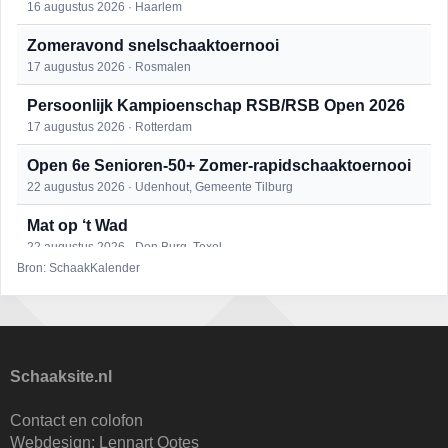
16 augustus 2026 · Haarlem
Zomeravond snelschaaktoernooi
17 augustus 2026 · Rosmalen
Persoonlijk Kampioenschap RSB/RSB Open 2026
17 augustus 2026 · Rotterdam
Open 6e Senioren-50+ Zomer-rapidschaaktoernooi
22 augustus 2026 · Udenhout, Gemeente Tilburg
Mat op ‘t Wad
22 augustus 2026 · Den Burg, Texel
Bron: SchaakKalender
Simultaan The Butcher
22 augustus 2026 · Utrecht
2e Utrechts kroegloperstoernooi
23 augustus 2026 · Utrecht
Schaaksite.nl
Open Eemlandtoernooi 2026
Contact en colofon
25 augustus 2026 · Bunschoten-Spakenburg
Webdesign:
Lennart Ootes