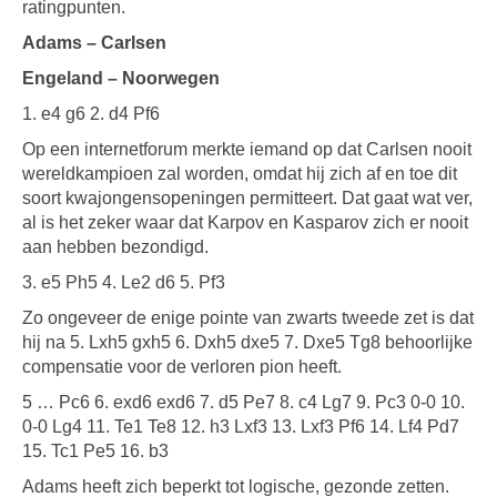
ratingpunten.
Adams – Carlsen
Engeland – Noorwegen
1. e4 g6 2. d4 Pf6
Op een internetforum merkte iemand op dat Carlsen nooit
wereldkampioen zal worden, omdat hij zich af en toe dit
soort kwajongensopeningen permitteert. Dat gaat wat ver,
al is het zeker waar dat Karpov en Kasparov zich er nooit
aan hebben bezondigd.
3. e5 Ph5 4. Le2 d6 5. Pf3
Zo ongeveer de enige pointe van zwarts tweede zet is dat
hij na 5. Lxh5 gxh5 6. Dxh5 dxe5 7. Dxe5 Tg8 behoorlijke
compensatie voor de verloren pion heeft.
5 … Pc6 6. exd6 exd6 7. d5 Pe7 8. c4 Lg7 9. Pc3 0-0 10.
0-0 Lg4 11. Te1 Te8 12. h3 Lxf3 13. Lxf3 Pf6 14. Lf4 Pd7
15. Tc1 Pe5 16. b3
Adams heeft zich beperkt tot logische, gezonde zetten.