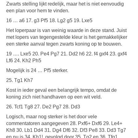
Zwarts stelling lijkt redelijk, maar het is niet eenvoudig
een plan voor hem te vinden.
16 … a6 17. g3 Pf5 18. Lg2 g5 19. Lxe5
Het loperpaar is van weinig waarde in deze stand. Juist
met lopers van tegengestelde kleur is het gemakkelijker
een sterke aanval tegen zwarts koning op te bouwen.
19 …. Lxe5 20. Pe4 Pg7 21. Dd2 h6 22. f4 gxf4 23. gxf4
Lf6 24. Kh2 Ph5
Mogelijk is 24 … Pf5 sterker.
25. Tg1 Kh7
Kost in ieder geval een belangrijk tempo, omdat de
koning zich niet handhaven op een wit veld.
26. Tcf1 Tg8 27. De2 Pg7 28. Dd3
Logisch, maar nog sterker is het door vele
commentatoren aangegeven 28. Pxf6+ Dxf6 29. Le4+
Kh8 30. Lb1 Dd4 31. Dg4 Df6 32. Df3 Pe8 33. Dd3 Tg7
en nu is 34. Kh1!, gevolgd door 35. Tg2 en 36. Tfg1