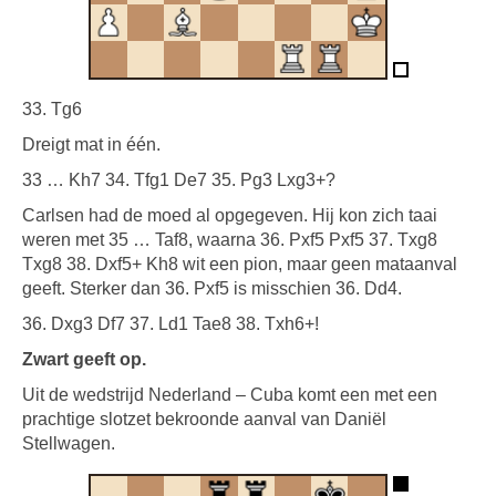
33. Tg6
Dreigt mat in één.
33 … Kh7 34. Tfg1 De7 35. Pg3 Lxg3+?
Carlsen had de moed al opgegeven. Hij kon zich taai
weren met 35 … Taf8, waarna 36. Pxf5 Pxf5 37. Txg8
Txg8 38. Dxf5+ Kh8 wit een pion, maar geen mataanval
geeft. Sterker dan 36. Pxf5 is misschien 36. Dd4.
36. Dxg3 Df7 37. Ld1 Tae8 38. Txh6+!
Zwart geeft op.
Uit de wedstrijd Nederland – Cuba komt een met een
prachtige slotzet bekroonde aanval van Daniël
Stellwagen.