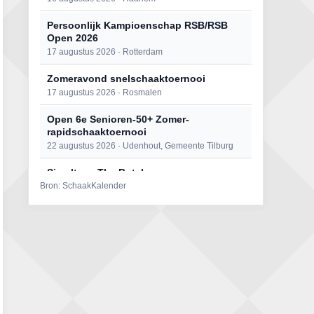
Persoonlijk Kampioenschap RSB/RSB
Open 2026
17 augustus 2026 · Rotterdam
Zomeravond snelschaaktoernooi
17 augustus 2026 · Rosmalen
Open 6e Senioren-50+ Zomer-
rapidschaaktoernooi
22 augustus 2026 · Udenhout, Gemeente Tilburg
Simultaan The Butcher
Bron: SchaakKalender
22 augustus 2026 · Utrecht
Mat op ‘t Wad
22 augustus 2026 · Den Burg, Texel
2e Utrechts kroegloperstoernooi
23 augustus 2026 · Utrecht
Open Eemlandtoernooi 2026
25 augustus 2026 · Bunschoten-Spakenburg