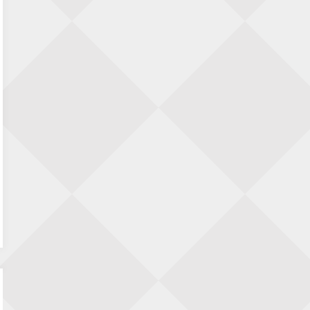
Zwolle Zuid Schaakt! Terrassentoernooi
voor duo’s
5 september 2026 · Zwolle
22e Hans Sandbrink Memorial
5 september 2026 · Utrecht
Open Kampioenschap Gouda 2026
5 september 2026 · Gouda