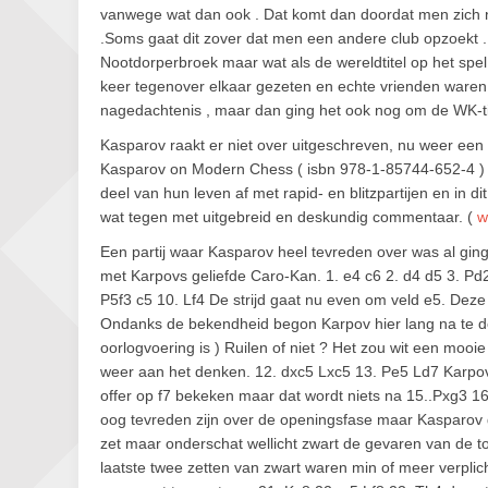
vanwege wat dan ook . Dat komt dan doordat men zich n
.Soms gaat dit zover dat men een andere club opzoekt
Nootdorperbroek maar wat als de wereldtitel op het spe
keer tegenover elkaar gezeten en echte vrienden waren z
nagedachtenis , maar dan ging het ook nog om de WK-ti
Kasparov raakt er niet over uitgeschreven, nu weer een
Kasparov on Modern Chess ( isbn 978-1-85744-652-4 ) Z
deel van hun leven af met rapid- en blitzpartijen en in 
wat tegen met uitgebreid en deskundig commentaar. (
w
Een partij waar Kasparov heel tevreden over was al gin
met Karpovs geliefde Caro-Kan. 1. e4 c6 2. d4 d5 3. Pd
P5f3 c5 10. Lf4 De strijd gaat nu even om veld e5. Deze 
Ondanks de bekendheid begon Karpov hier lang na te denk
oorlogvoering is ) Ruilen of niet ? Het zou wit een mooie
weer aan het denken. 12. dxc5 Lxc5 13. Pe5 Ld7 Karpov 
offer op f7 bekeken maar dat wordt niets na 15..Pxg3 1
oog tevreden zijn over de openingsfase maar Kasparov g
zet maar onderschat wellicht zwart de gevaren van de
laatste twee zetten van zwart waren min of meer verplich