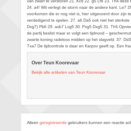
van zwart te verstoren 21..Kc8 22. g5 Lf8 23. Th4 deze
24. a4! Wit verlegt de storm naar de andere kant. Le7 2
voorkomen die er nog niet is, hier uitgevoerd door zijn t
verdedigend te spelen. 27. a6 Da5 ook niet het sterkst
Dxg7) Pb6 29. axb7 Lxg5 30. Pxg5 Dxg5 31. Th5 Opnieuw
de partij beslist maar er volgt een tijdnood – gescher
zwarte koning radeloos midden op het slagveld. 37. D
Txa7 De tijdcontrole is daar en Karpov geeft op. Een fr
Over Teun Koorevaar
Bekijk alle artikelen van Teun Koorevaar
Alleen
geregistreerde
gebruikers kunnen een reactie ach