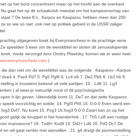
iet op het bord concentreert maar op het hoofd aan de overkant
 . Nu gaat het op de schaakclub meestal om het kampioenschap van
l staat ? De twee K’s , Karpov en Kasparov, hebben meer dan 200
e so wie so niet ,ook niet op politiek gebied in de USSR zaliger
tel.
 prachtig uitgegeven boek bij Everymanchess in de prachtige serie
e speelden 5 keer om de wereldtitel en sloten dit zenuwslopende
dit boek, mede verzorgd door Dmitry Plisetsky, komen we er weer heel
ww.everymanchess.com
)
g die dan niet om de wereldtitel was de volgende : Kasparov –Karpov
2 dxe4 4. Pxe4 Pd7 5. Pg5 Pgf6 6. Lc4 e6 7. De2 Pb6 8. Lb3 h6 9.
stelling is trouwens bekend uit vele partijen. 10…Ld6 11. Lg3
en ( al weet je natuurlijk nooit of dit psychologische
 open h-lijn geven. Uiteindelijk komt 11..De7 en dat zette Kasparov
speelt voorzichtig en solide. 14. Pgf3 Ph5 15. 0-0-0 Even werd een
6.fxg3 Dxf7. Nu komt 15..Pxg3 16.hxg3 0-0-0 Zwart kan zo op het
ooit gelijk de knuppel in het hoenderhok : 17. Th5 Le8 een rustige
 toren manoeuvre? 18. Txd8+ Kxd8 19. Dd2+ Ld6 20. Pd3 Dc7 De
t en wit gaat verder met aanvallen : 21. g4 dreigt de pionnenstelling