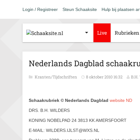
Login / Registreer
Steun Schaaksite
Hulp bij plaatsen ar
Live
Rubrieken
Nederlands Dagblad schaakrub
Kranten/Tijdschriften
8 oktober 2010 16:32
B.H.
Schaakrubriek © Nederlands Dagblad
website ND
DRS. B.H. WILDERS
KONING NOBELPAD 24 3813 KK AMERSFOORT
E-MAIL: WILDERS.IJLST@WXS.NL