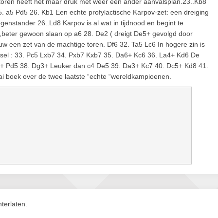
 toren heeft het maar druk met weer een ander aanvalsplan.23..Kb8
5. a5 Pd5 26. Kb1 Een echte profylactische Karpov-zet: een dreiging
egenstander 26..Ld8 Karpov is al wat in tijdnood en begint te
e ,beter gewoon slaan op a6 28. De2 ( dreigt De5+ gevolgd door
 een zet van de machtige toren. Df6 32. Ta5 Lc6 In hogere zin is
mutsel : 33. Pc5 Lxb7 34. Pxb7 Kxb7 35. Da6+ Kc6 36. La4+ Kd6 De
d3+ Pd5 38. Dg3+ Leuker dan c4 De5 39. Da3+ Kc7 40. Dc5+ Kd8 41.
aai boek over de twee laatste “echte “wereldkampioenen.
terlaten.