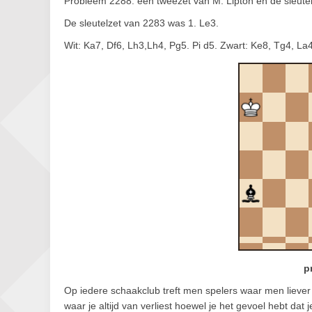
Probleem 2288: een tweezet van M. Lipton en de sleute
De sleutelzet van 2283 was 1. Le3.
Wit: Ka7, Df6, Lh3,Lh4, Pg5. Pi d5. Zwart: Ke8, Tg4, La4
p
Op iedere schaakclub treft men spelers waar men liever 
waar je altijd van verliest hoewel je het gevoel hebt dat j