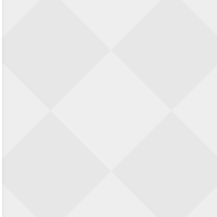
Nazomervierkampentoernooi 2026
28 augustus 2026 · Assen
KC Open
28 augustus 2026 · Haarlem
11e Goirles Weekend Kampioenschap
28 augustus 2026 · Goirle
Keisnel Schaaktoernooi
29 augustus 2026 · Amersfoort
Kroeg & Loper Leiden
30 augustus 2026 · Leiden
Open Schaakkampioenschap van
Arnhem
4 september 2026 · ARNHEM
Groninger stappenkampioenschap
5 september 2026 · Groningen