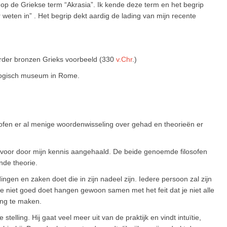
j op de Griekse term “Akrasia”. Ik kende deze term en het begrip
 weten in” . Het begrip dekt aardig de lading van mijn recente
rder bronzen Grieks voorbeeld (330
v.Chr
.)
ologisch museum in Rome.
sofen er al menige woordenwisseling over gehad en theorieën er
ervoor door mijn kennis aangehaald. De beide genoemde filosofen
nde theorie.
gen en zaken doet die in zijn nadeel zijn. Iedere persoon zal zijn
e niet goed doet hangen gewoon samen met het feit dat je niet alle
ing te maken.
e stelling. Hij gaat veel meer uit van de praktijk en vindt intuïtie,