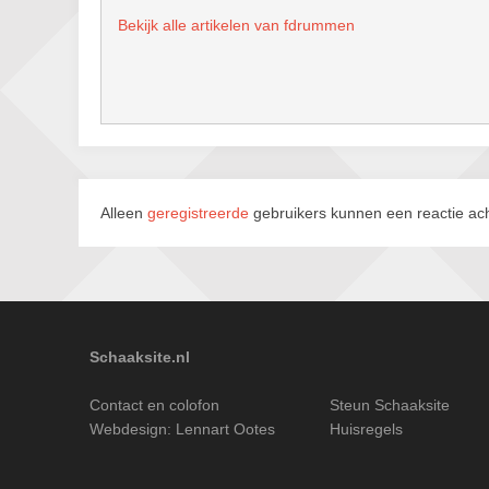
Bekijk alle artikelen van fdrummen
Alleen
geregistreerde
gebruikers kunnen een reactie ach
Schaaksite.nl
Contact en colofon
Steun Schaaksite
Webdesign:
Lennart Ootes
Huisregels