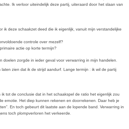
te. Ik verloor uiteindelijk deze partij, uiteraard door het slaan van
k deze schaakzet deed die ik eigenlijk, vanuit mijn verstandelijke
 onvoldoende controle over mezelf?
primaire actie op korte termijn?
jn doelen zorgde in ieder geval voor verwarring in mijn handelen.
aten zien dat ik de strijd aandurf. Lange termijn : ik wil de partij
k tot de conclusie dat in het schaakspel de ratio het eigenlijk zou
 de emotie. Het diep kunnen rekenen en doorrekenen. Daar heb je
tten”. En toch gebeurt dit laatste aan de lopende band. Verwarring in
gens toch plompverloren het verkeerde.