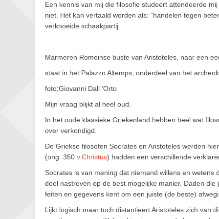
Een kennis van mij die filosofie studeert attendeerde mi
niet. Het kan vertaald worden als: “handelen tegen beter
verknoeide schaakpartij.
Marmeren Romeinse buste van Aristoteles, naar een ee
staat in het Palazzo Altemps, onderdeel van het arche
foto;Giovanni Dall ‘Orto
Mijn vraag blijkt al heel oud.
In het oude klassieke Griekenland hebben heel wat filo
over verkondigd.
De Griekse filosofen Socrates en Aristoteles werden hi
(ong. 350
v.Christus
) hadden een verschillende verklare
Socrates is van mening dat niemand willens en wetens din
doel nastreven op de best mogelijke manier. Daden die j
feiten en gegevens kent om een juiste (de beste) afweg
Lijkt logisch maar toch distantieert Aristoteles zich van di