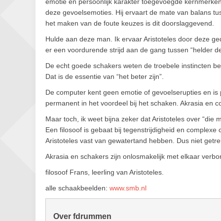
emotie en persoonlijk karakter toegevoegde kernmerken hi
deze gevoelsemoties. Hij ervaart de mate van balans tus
het maken van de foute keuzes is dit doorslaggevend.
Hulde aan deze man. Ik ervaar Aristoteles door deze ged
er een voordurende strijd aan de gang tussen “helder den
De echt goede schakers weten de troebele instincten b
Dat is de essentie van “het beter zijn”.
De computer kent geen emotie of gevoelserupties en is pu
permanent in het voordeel bij het schaken. Akrasia en 
Maar toch, ik weet bijna zeker dat Aristoteles over “d
Een filosoof is gebaat bij tegenstrijdigheid en complexe
Aristoteles vast van gewatertand hebben. Dus niet getr
Akrasia en schakers zijn onlosmakelijk met elkaar verbon
filosoof Frans, leerling van Aristoteles.
alle schaakbeelden:
www.smb.nl
Over fdrummen