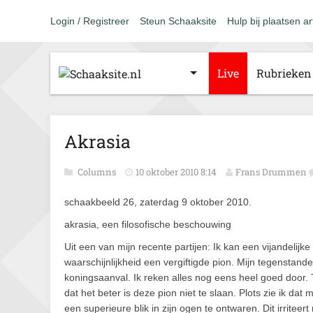
Login / Registreer
Steun Schaaksite
Hulp bij plaatsen ar
Live
Rubrieken
Akrasia
Columns
10 oktober 2010 8:14
Frans Drummen
schaakbeeld 26, zaterdag 9 oktober 2010.
akrasia, een filosofische beschouwing
Uit een van mijn recente partijen: Ik kan een vijandelijk
waarschijnlijkheid een vergiftigde pion. Mijn tegenstande
koningsaanval. Ik reken alles nog eens heel goed door. 
dat het beter is deze pion niet te slaan. Plots zie ik dat 
een superieure blik in zijn ogen te ontwaren. Dit irriteer