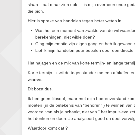
slaan. Laat maar zien ook…. is mijn overheersende gedach
die pion.
Hier is sprake van handelen tegen beter weten in:
Was het een moment van zwakte van de wil waardoor i
berekeningen, niet wilde doen?
Ging mijn emotie zijn eigen gang en heb ik gewoon
Liet ik mijn handelen puur bepalen door een directe 
Het najagen en de mix van korte termijn- en lange termi
Korte termijn: ik wil de tegenstander meteen afbluffen en l
winnen.
Dit botst dus.
Ik ben geen filosoof; maar met mijn boerenverstand kom i
moeten (in de betekenis van “behoren” ) te winnen van
voordeel van als je schaakt, niet van “ het impulsieve ze
het denken en doen. Je analyseert goed en doet vervol
Waardoor komt dat ?