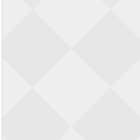
SIOK Rapid Schaaktoernooi
5 september 2026 · Oosterhout
Jan Schut Rapidtoernooi
5 september 2026 · Groningen
Kroeglopertoernooi Putten
5 september 2026 · Putten