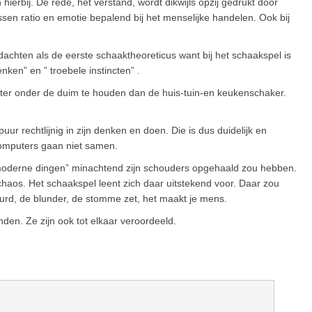
erbij. De rede, het verstand, wordt dikwijls opzij gedrukt door
sen ratio en emotie bepalend bij het menselijke handelen. Ook bij
achten als de eerste schaaktheoreticus want bij het schaakspel is
ken” en ” troebele instincten” .
eter onder de duim te houden dan de huis-tuin-en keukenschaker.
ur rechtlijnig in zijn denken en doen. Die is dus duidelijk en
computers gaan niet samen.
ie moderne dingen” minachtend zijn schouders opgehaald zou hebben.
 chaos. Het schaakspel leent zich daar uitstekend voor. Daar zou
eurd, de blunder, de stomme zet, het maakt je mens.
den. Ze zijn ook tot elkaar veroordeeld.