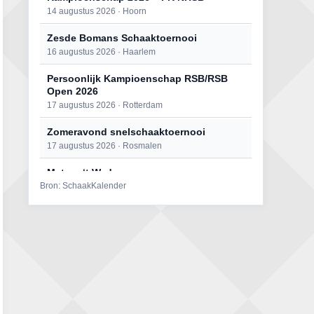
14 augustus 2026 · Hoorn
Zesde Bomans Schaaktoernooi
16 augustus 2026 · Haarlem
Persoonlijk Kampioenschap RSB/RSB
Open 2026
17 augustus 2026 · Rotterdam
Zomeravond snelschaaktoernooi
17 augustus 2026 · Rosmalen
Mat op ‘t Wad
Bron: SchaakKalender
22 augustus 2026 · Den Burg, Texel
Open 6e Senioren-50+ Zomer-
rapidschaaktoernooi
22 augustus 2026 · Udenhout, Gemeente Tilburg
Simultaan The Butcher
22 augustus 2026 · Utrecht
2e Utrechts kroegloperstoernooi