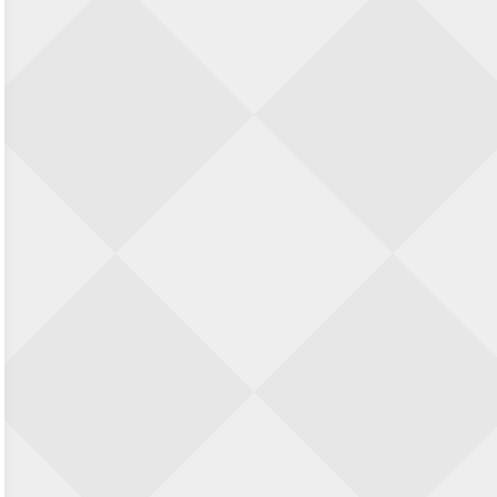
23 augustus 2026 · Utrecht
Open Eemlandtoernooi 2026
25 augustus 2026 · Bunschoten-Spakenburg
Nazomervierkampentoernooi 2026
28 augustus 2026 · Assen
KC Open
28 augustus 2026 · Haarlem
11e Goirles Weekend Kampioenschap
28 augustus 2026 · Goirle
Keisnel Schaaktoernooi
29 augustus 2026 · Amersfoort
Kroeg & Loper Leiden
30 augustus 2026 · Leiden
Open Schaakkampioenschap van
Arnhem
4 september 2026 · ARNHEM