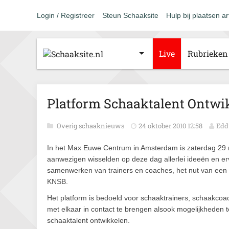
Login / Registreer
Steun Schaaksite
Hulp bij plaatsen ar
Live
Rubrieken
Platform Schaaktalent Ontwik
Overig schaaknieuws
24 oktober 2010 12:58
Edd
In het Max Euwe Centrum in Amsterdam is zaterdag 29 me
aanwezigen wisselden op deze dag allerlei ideeën en er
samenwerken van trainers en coaches, het nut van een le
KNSB.
Het platform is bedoeld voor schaaktrainers, schaakco
met elkaar in contact te brengen alsook mogelijkheden t
schaaktalent ontwikkelen.