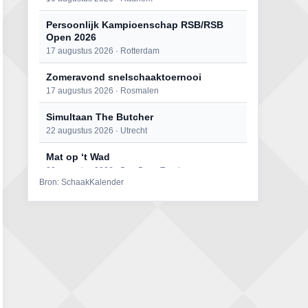
Persoonlijk Kampioenschap RSB/RSB
Open 2026
17 augustus 2026 · Rotterdam
Zomeravond snelschaaktoernooi
17 augustus 2026 · Rosmalen
Simultaan The Butcher
22 augustus 2026 · Utrecht
Mat op ‘t Wad
22 augustus 2026 · Den Burg, Texel
Bron: SchaakKalender
Open 6e Senioren-50+ Zomer-
rapidschaaktoernooi
22 augustus 2026 · Udenhout, Gemeente Tilburg
2e Utrechts kroegloperstoernooi
23 augustus 2026 · Utrecht
Open Eemlandtoernooi 2026
25 augustus 2026 · Bunschoten-Spakenburg