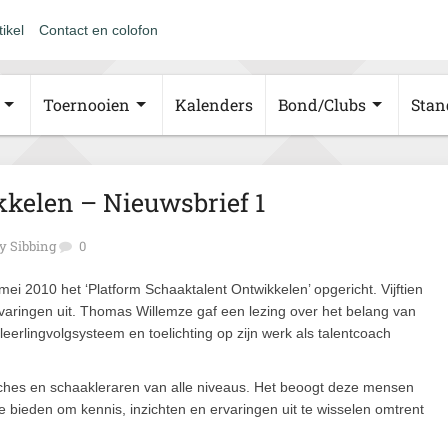
tikel
Contact en colofon
Toernooien
Kalenders
Bond/Clubs
Stan
kelen – Nieuwsbrief 1
y Sibbing
0
i 2010 het ‘Platform Schaaktalent Ontwikkelen’ opgericht. Vijftien
varingen uit. Thomas Willemze gaf een lezing over het belang van
erlingvolgsysteem en toelichting op zijn werk als talentcoach
aches en schaakleraren van alle niveaus. Het beoogt deze mensen
e bieden om kennis, inzichten en ervaringen uit te wisselen omtrent