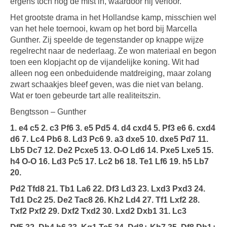
ergens toch nog de mist in, waardoor hij verloor.
Het grootste drama in het Hollandse kamp, misschien wel
van het hele toernooi, kwam op het bord bij Marcella
Gunther. Zij speelde de tegenstander op knappe wijze
regelrecht naar de nederlaag. Ze won materiaal en begon
toen een klopjacht op de vijandelijke koning. Wit had
alleen nog een onbeduidende matdreiging, maar zolang
zwart schaakjes bleef geven, was die niet van belang.
Wat er toen gebeurde tart alle realiteitszin.
Bengtsson – Gunther
1. e4 c5 2. c3 Pf6 3. e5 Pd5 4. d4 cxd4 5. Pf3 e6 6. cxd4
d6 7. Lc4 Pb6 8. Ld3 Pc6 9. a3 dxe5 10. dxe5 Pd7 11.
Lb5 Dc7 12. De2 Pcxe5 13. O-O Ld6 14. Pxe5 Lxe5 15.
h4 O-O 16. Ld3 Pc5 17. Lc2 b6 18. Te1 Lf6 19. h5 Lb7
20.
Pd2 Tfd8 21. Tb1 La6 22. Df3 Ld3 23. Lxd3 Pxd3 24.
Td1 Dc2 25. De2 Tac8 26. Kh2 Ld4 27. Tf1 Lxf2 28.
Txf2 Pxf2 29. Dxf2 Txd2 30. Lxd2 Dxb1 31. Lc3