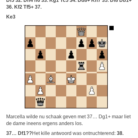
Df5 32. Dh4 h6 33. Kg1 Tc5 34. Dd8+ Kh7 35. Df8 Db1+
36. Kf2 Tf5+ 37.
Ke3
Marcella wilde nu schaak geven met 37… Dg1+ maar liet
de dame ineens ergens anders los.
37… Df1??
Het kille antwoord was ontnuchterend:
38.