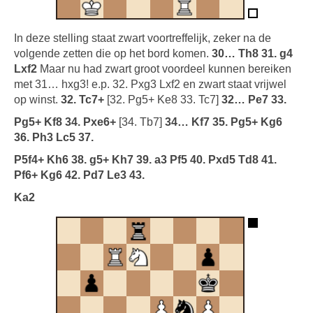
In deze stelling staat zwart voortreffelijk, zeker na de
volgende zetten die op het bord komen.
30… Th8 31. g4
Lxf2
Maar nu had zwart groot voordeel kunnen bereiken
met 31… hxg3! e.p. 32. Pxg3 Lxf2 en zwart staat vrijwel
op winst.
32. Tc7+
[32. Pg5+ Ke8 33. Tc7]
32… Pe7 33.
Pg5+ Kf8 34. Pxe6+
[34. Tb7]
34… Kf7 35. Pg5+ Kg6
36. Ph3 Lc5 37.
P5f4+ Kh6 38. g5+ Kh7 39. a3 Pf5 40. Pxd5 Td8 41.
Pf6+ Kg6 42. Pd7 Le3 43.
Ka2