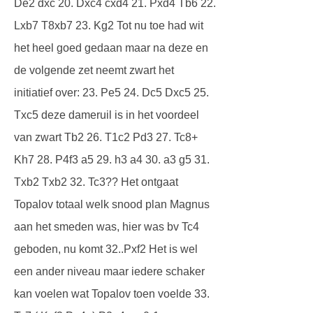
De2 dxc 20. Dxc4 cxd4 21. Pxd4 Tb6 22.
Lxb7 T8xb7 23. Kg2 Tot nu toe had wit
het heel goed gedaan maar na deze en
de volgende zet neemt zwart het
initiatief over: 23. Pe5 24. Dc5 Dxc5 25.
Txc5 deze dameruil is in het voordeel
van zwart Tb2 26. T1c2 Pd3 27. Tc8+
Kh7 28. P4f3 a5 29. h3 a4 30. a3 g5 31.
Txb2 Txb2 32. Tc3?? Het ontgaat
Topalov totaal welk snood plan Magnus
aan het smeden was, hier was bv Tc4
geboden, nu komt 32..Pxf2 Het is wel
een ander niveau maar iedere schaker
kan voelen wat Topalov toen voelde 33.