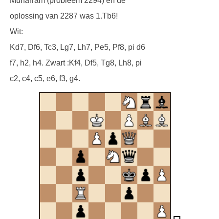
Muharram (probleem 2294) en de
oplossing van 2287 was 1.Tb6!
Wit:
Kd7, Df6, Tc3, Lg7, Lh7, Pe5, Pf8, pi d6
f7, h2, h4. Zwart :Kf4, Df5, Tg8, Lh8, pi
c2, c4, c5, e6, f3, g4.