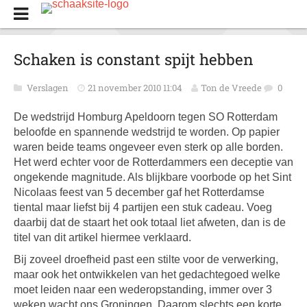
Schaken is constant spijt hebben
Verslagen
21 november 2010 11:04
Ton de Vreede
0
De wedstrijd Homburg Apeldoorn tegen SO Rotterdam
beloofde en spannende wedstrijd te worden. Op papier
waren beide teams ongeveer even sterk op alle borden.
Het werd echter voor de Rotterdammers een deceptie van
ongekende magnitude. Als blijkbare voorbode op het Sint
Nicolaas feest van 5 december gaf het Rotterdamse
tiental maar liefst bij 4 partijen een stuk cadeau. Voeg
daarbij dat de staart het ook totaal liet afweten, dan is de
titel van dit artikel hiermee verklaard.
Bij zoveel droefheid past een stilte voor de verwerking,
maar ook het ontwikkelen van het gedachtegoed welke
moet leiden naar een wederopstanding, immer over 3
weken wacht ons Groningen. Daarom slechts een korte