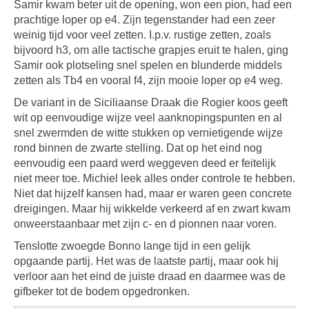
Samir kwam beter uit de opening, won een pion, had een
prachtige loper op e4. Zijn tegenstander had een zeer
weinig tijd voor veel zetten. I.p.v. rustige zetten, zoals
bijvoord h3, om alle tactische grapjes eruit te halen, ging
Samir ook plotseling snel spelen en blunderde middels
zetten als Tb4 en vooral f4, zijn mooie loper op e4 weg.
De variant in de Siciliaanse Draak die Rogier koos geeft
wit op eenvoudige wijze veel aanknopingspunten en al
snel zwermden de witte stukken op vernietigende wijze
rond binnen de zwarte stelling. Dat op het eind nog
eenvoudig een paard werd weggeven deed er feitelijk
niet meer toe. Michiel leek alles onder controle te hebben.
Niet dat hijzelf kansen had, maar er waren geen concrete
dreigingen. Maar hij wikkelde verkeerd af en zwart kwam
onweerstaanbaar met zijn c- en d pionnen naar voren.
Tenslotte zwoegde Bonno lange tijd in een gelijk
opgaande partij. Het was de laatste partij, maar ook hij
verloor aan het eind de juiste draad en daarmee was de
gifbeker tot de bodem opgedronken.