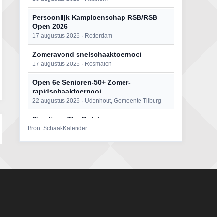
Persoonlijk Kampioenschap RSB/RSB
Open 2026
17 augustus 2026 · Rotterdam
Zomeravond snelschaaktoernooi
17 augustus 2026 · Rosmalen
Open 6e Senioren-50+ Zomer-
rapidschaaktoernooi
22 augustus 2026 · Udenhout, Gemeente Tilburg
Simultaan The Butcher
Bron: SchaakKalender
22 augustus 2026 · Utrecht
Mat op ‘t Wad
22 augustus 2026 · Den Burg, Texel
2e Utrechts kroegloperstoernooi
23 augustus 2026 · Utrecht
Open Eemlandtoernooi 2026
25 augustus 2026 · Bunschoten-Spakenburg