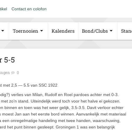
tikel
Contact en colofon
Toernooien
Kalenders
Bond/Clubs
Stan
 5-5
ingen
0
st met 2,5 — 5.5 van SSC 1922
dig?) verlies van Milan, Rudolf en Roel pardoes achter met 0-3.
t zo’n stand. Uiteindelijk werd toch voor het halve ei gekozen.
 binnen en toen was het weer gelijk, 3.5-3.5. Davit verloor echter
s moest Jan aan het eerste bord winnen. Aanvankelijk met materiaal
na een onregelmatige handeling met twee handen, waarschuwing,
erd het punt binnen gesleept. Groningen 1 was een belangrijk