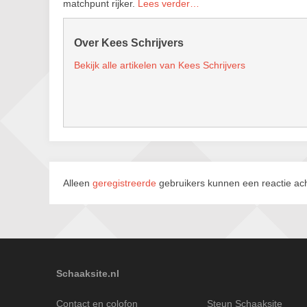
matchpunt rijker.
Lees verder…
Over Kees Schrijvers
Bekijk alle artikelen van Kees Schrijvers
Alleen
geregistreerde
gebruikers kunnen een reactie ach
Schaaksite.nl
Contact en colofon
Steun Schaaksite