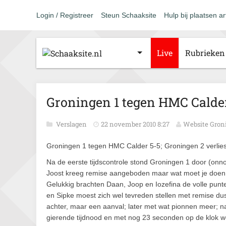
Login / Registreer
Steun Schaaksite
Hulp bij plaatsen ar
Live
Rubrieken
Groningen 1 tegen HMC Calder
Verslagen
22 november 2010 8:27
Website Gron
Groningen 1 tegen HMC Calder 5-5; Groningen 2 verlie
Na de eerste tijdscontrole stond Groningen 1 door (onno
Joost kreeg remise aangeboden maar wat moet je doen me
Gelukkig brachten Daan, Joop en Iozefina de volle punten
en Sipke moest zich wel tevreden stellen met remise du
achter, maar een aanval; later met wat pionnen meer; 
gierende tijdnood en met nog 23 seconden op de klok w