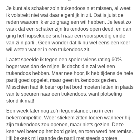
Je kunt als schaker zo’n trukendoos niet missen, al weet
ik volstrekt niet wat daar eigenlijk in zit. Dat is juist de
reden waarom ik er zo graag een wil hebben. Je leest zo
vaak dat een schaker zijn trukendoos open deed, en dan
ging het hupsekidee snel naar een voorspoedig einde
van zijn partij. Geen wonder dat Ik nu wel eens een keer
wil weten wat er in een trukendoos zit.
Laatst speelde ik tegen een speler wiens rating 60%
hoger was dan de mijne. Ik dacht: die zal wel een
trukendoos hebben. Maar nee hoor, ik heb tijdens de hele
partij goed opgelet, maar geen trukendoos gezien.
Misschien had ik beter op het bord moeten letten in plaats
van te speuren naar een trukendoos, want plotseling
stond ik mat!
Een week later nog zo’n tegenstander, nu in een
bekercompetitie. Weer stiekem zitten loeren wanneer hij
zijn trukendoos zou openen, maar niets gezien. Deze
keer wel beter op het bord gelet, en toen werd het remise.
Hij bekeek mij gaande de partij met steeds grotere