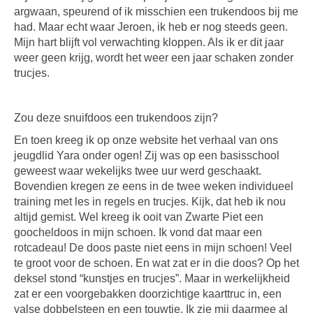
argwaan, speurend of ik misschien een trukendoos bij me
had. Maar echt waar Jeroen, ik heb er nog steeds geen.
Mijn hart blijft vol verwachting kloppen. Als ik er dit jaar
weer geen krijg, wordt het weer een jaar schaken zonder
trucjes.
Zou deze snuifdoos een trukendoos zijn?
En toen kreeg ik op onze website het verhaal van ons
jeugdlid Yara onder ogen! Zij was op een basisschool
geweest waar wekelijks twee uur werd geschaakt.
Bovendien kregen ze eens in de twee weken individueel
training met les in regels en trucjes. Kijk, dat heb ik nou
altijd gemist. Wel kreeg ik ooit van Zwarte Piet een
goocheldoos in mijn schoen. Ik vond dat maar een
rotcadeau! De doos paste niet eens in mijn schoen! Veel
te groot voor de schoen. En wat zat er in die doos? Op het
deksel stond “kunstjes en trucjes”. Maar in werkelijkheid
zat er een voorgebakken doorzichtige kaarttruc in, een
valse dobbelsteen en een touwtje. Ik zie mij daarmee al