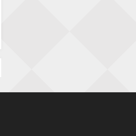
Nazomervierkampentoernooi 2026
28 augustus 2026 · Assen
KC Open
28 augustus 2026 · Haarlem
11e Goirles Weekend Kampioenschap
28 augustus 2026 · Goirle
Keisnel Schaaktoernooi
29 augustus 2026 · Amersfoort
Kroeg & Loper Leiden
30 augustus 2026 · Leiden
Open Schaakkampioenschap van
Arnhem
4 september 2026 · ARNHEM
Groninger stappenkampioenschap
5 september 2026 · Groningen