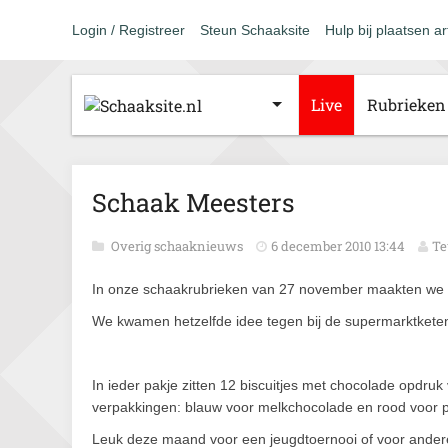
Login / Registreer
Steun Schaaksite
Hulp bij plaatsen ar
Live
Rubrieken
Schaak Meesters
Overig schaaknieuws
6 december 2010 13:44
Te
In onze schaakrubrieken van 27 november maakten we
We kwamen hetzelfde idee tegen bij de supermarktke
In ieder pakje zitten 12 biscuitjes met chocolade opdruk
verpakkingen: blauw voor melkchocolade en rood voor p
Leuk deze maand voor een jeugdtoernooi of voor andere 