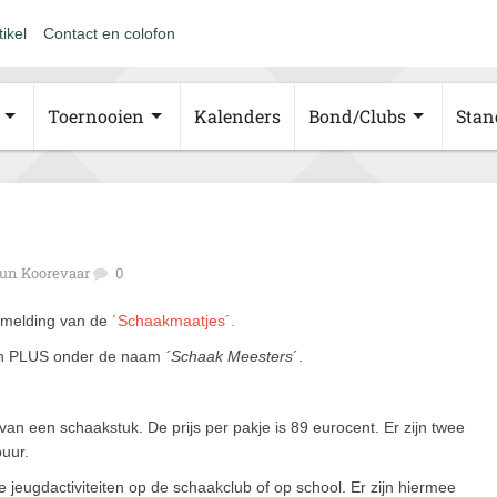
tikel
Contact en colofon
Toernooien
Kalenders
Bond/Clubs
Stan
un Koorevaar
0
 melding van de
´Schaakmaatjes´.
ten PLUS onder de naam
´Schaak Meesters
´.
 van een schaakstuk. De prijs per pakje is 89 eurocent. Er zijn twee
uur.
jeugdactiviteiten op de schaakclub of op school. Er zijn hiermee