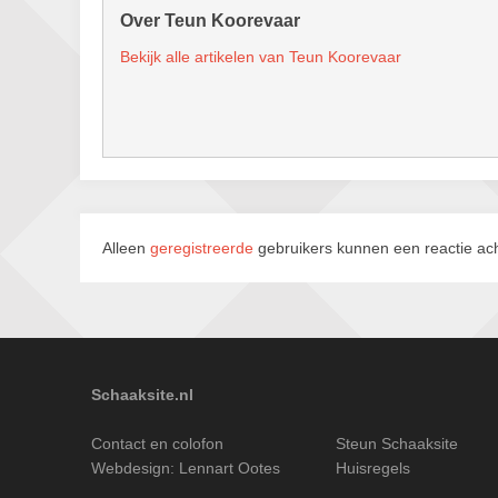
Over Teun Koorevaar
Bekijk alle artikelen van Teun Koorevaar
Alleen
geregistreerde
gebruikers kunnen een reactie ach
Schaaksite.nl
Contact en colofon
Steun Schaaksite
Webdesign:
Lennart Ootes
Huisregels