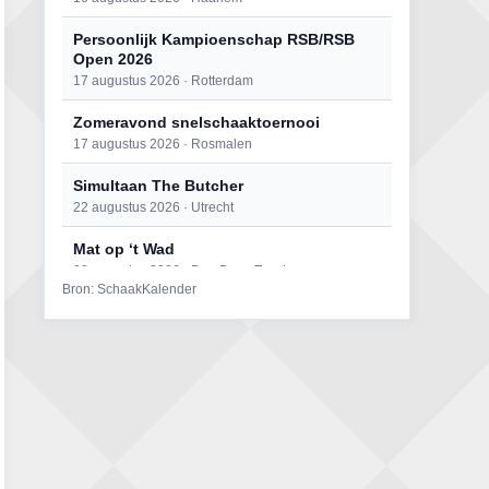
Persoonlijk Kampioenschap RSB/RSB
Open 2026
17 augustus 2026 · Rotterdam
Zomeravond snelschaaktoernooi
17 augustus 2026 · Rosmalen
Simultaan The Butcher
22 augustus 2026 · Utrecht
Mat op ‘t Wad
22 augustus 2026 · Den Burg, Texel
Bron: SchaakKalender
Open 6e Senioren-50+ Zomer-
rapidschaaktoernooi
22 augustus 2026 · Udenhout, Gemeente Tilburg
2e Utrechts kroegloperstoernooi
23 augustus 2026 · Utrecht
Open Eemlandtoernooi 2026
25 augustus 2026 · Bunschoten-Spakenburg