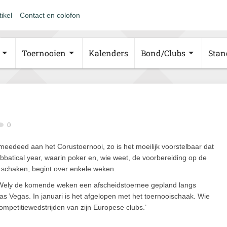
tikel
Contact en colofon
Toernooien
Kalenders
Bond/Clubs
Stan
0
meedeed aan het Corustoernooi, zo is het moeilijk voorstelbaar dat
 sabbatical year, waarin poker en, wie weet, de voorbereiding op de
n schaken, begint over enkele weken.
n Wely de komende weken een afscheidstoernee gepland langs
Las Vegas. In januari is het afgelopen met het toernooischaak. Wie
ompetitiewedstrijden van zijn Europese clubs.’