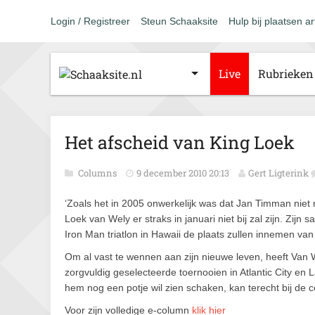
Login / Registreer
Steun Schaaksite
Hulp bij plaatsen ar
Live
Rubrieken
Het afscheid van King Loek
Columns
9 december 2010 20:13
Gert Ligterink
‘Zoals het in 2005 onwerkelijk was dat Jan Timman niet 
Loek van Wely er straks in januari niet bij zal zijn. Zijn
Iron Man triatlon in Hawaii de plaats zullen innemen va
Om al vast te wennen aan zijn nieuwe leven, heeft Va
zorgvuldig geselecteerde toernooien in Atlantic City en 
hem nog een potje wil zien schaken, kan terecht bij de c
Voor zijn volledige e-column
klik hier