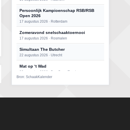
Persoonlijk Kampioenschap RSB/RSB
Open 2026
17 augustus 2026 · Rotterdam
Zomeravond snelschaaktoernooi
17 augustus 2026 · Rosmalen
Simultaan The Butcher
22 augustus 2026 · Utrecht
Mat op ‘t Wad
22 augustus 2026 · Den Burg, Texel
Bron: SchaakKalender
Open 6e Senioren-50+ Zomer-
rapidschaaktoernooi
22 augustus 2026 · Udenhout, Gemeente Tilburg
2e Utrechts kroegloperstoernooi
23 augustus 2026 · Utrecht
Open Eemlandtoernooi 2026
25 augustus 2026 · Bunschoten-Spakenburg