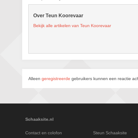
Over Teun Koorevaar
Bekijk alle artikelen van Teun Koorevaar
Alleen
geregistreerde
gebruikers kunnen een reactie ach
Schaaksite.nl
Contact en colofon
Steun Schaaksite