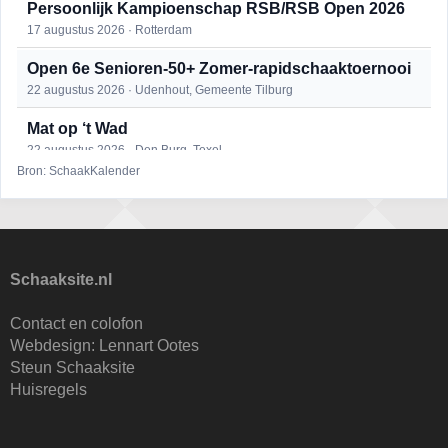
Persoonlijk Kampioenschap RSB/RSB Open 2026
17 augustus 2026 · Rotterdam
Open 6e Senioren-50+ Zomer-rapidschaaktoernooi
22 augustus 2026 · Udenhout, Gemeente Tilburg
Mat op ‘t Wad
22 augustus 2026 · Den Burg, Texel
Bron: SchaakKalender
Simultaan The Butcher
22 augustus 2026 · Utrecht
2e Utrechts kroegloperstoernooi
23 augustus 2026 · Utrecht
Schaaksite.nl
Open Eemlandtoernooi 2026
Contact en colofon
25 augustus 2026 · Bunschoten-Spakenburg
Webdesign:
Lennart Ootes
Steun Schaaksite
Nazomervierkampentoernooi 2026
Huisregels
28 augustus 2026 · Assen
KC Open