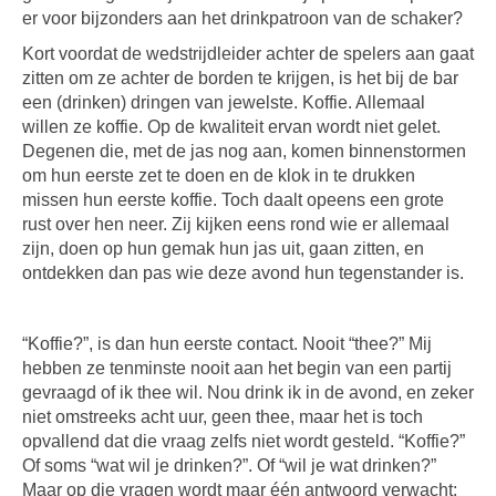
er voor bijzonders aan het drinkpatroon van de schaker?
Kort voordat de wedstrijdleider achter de spelers aan gaat
zitten om ze achter de borden te krijgen, is het bij de bar
een (drinken) dringen van jewelste. Koffie. Allemaal
willen ze koffie. Op de kwaliteit ervan wordt niet gelet.
Degenen die, met de jas nog aan, komen binnenstormen
om hun eerste zet te doen en de klok in te drukken
missen hun eerste koffie. Toch daalt opeens een grote
rust over hen neer. Zij kijken eens rond wie er allemaal
zijn, doen op hun gemak hun jas uit, gaan zitten, en
ontdekken dan pas wie deze avond hun tegenstander is.
“Koffie?”, is dan hun eerste contact. Nooit “thee?” Mij
hebben ze tenminste nooit aan het begin van een partij
gevraagd of ik thee wil. Nou drink ik in de avond, en zeker
niet omstreeks acht uur, geen thee, maar het is toch
opvallend dat die vraag zelfs niet wordt gesteld. “Koffie?”
Of soms “wat wil je drinken?”. Of “wil je wat drinken?”
Maar op die vragen wordt maar één antwoord verwacht: