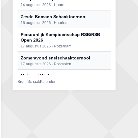
14 augustus 2026 · Hoorn
Zesde Bomans Schaaktoernooi
16 augustus 2026 · Haarlem
Persoonlijk Kampioenschap RSB/RSB
Open 2026
17 augustus 2026 · Rotterdam
Zomeravond snelschaaktoernooi
17 augustus 2026 · Rosmalen
Mat op ‘t Wad
Bron: SchaakKalender
22 augustus 2026 · Den Burg, Texel
Open 6e Senioren-50+ Zomer-
rapidschaaktoernooi
22 augustus 2026 · Udenhout, Gemeente Tilburg
Simultaan The Butcher
22 augustus 2026 · Utrecht
2e Utrechts kroegloperstoernooi