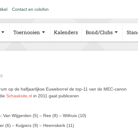
tikel
Contact en colofon
Toernooien
Kalenders
Bond/Clubs
Stan
0
trum op de halfjaarlijkse Euweborrel de top-11 van de MEC-canon
die
Schaaksite.nl
in 2011 gaat publiceren
 – Van Wijgerden (5) – Ree (8) – Withuis (10)
ter (6) – Kuijpers (9) – Heemskerk (11)