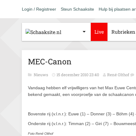
Login / Registreer
Steun Schaaksite
Hulp bij plaatsen ar
Live
Rubrieken
MEC-Canon
Nieuws
15 december 2010 23:40
René Olthof
Vandaag hebben elf vrijwilligers van het Max Euwe Cen
bekend gemaakt, een voorproefje van de schaakcanon 
Bovenste rij (v.l.n.r.): Euwe (1) – Donner (3) – Böhm (4)
Onderste rij (v.l.n.r.): Timman (2) – Giri (7) – Bouwmees
Foto René Olthof