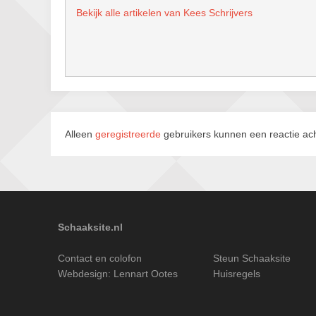
Bekijk alle artikelen van Kees Schrijvers
Alleen
geregistreerde
gebruikers kunnen een reactie ach
Schaaksite.nl
Contact en colofon
Steun Schaaksite
Webdesign:
Lennart Ootes
Huisregels