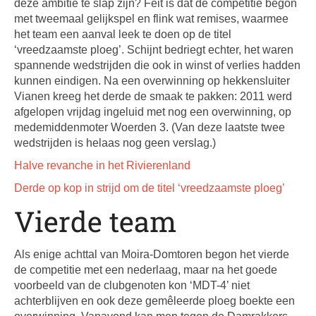
deze ambitie te slap zijn? Feit is dat de competitie begon
met tweemaal gelijkspel en flink wat remises, waarmee
het team een aanval leek te doen op de titel
‘vreedzaamste ploeg’. Schijnt bedriegt echter, het waren
spannende wedstrijden die ook in winst of verlies hadden
kunnen eindigen. Na een overwinning op hekkensluiter
Vianen kreeg het derde de smaak te pakken: 2011 werd
afgelopen vrijdag ingeluid met nog een overwinning, op
medemiddenmoter Woerden 3. (Van deze laatste twee
wedstrijden is helaas nog geen verslag.)
Halve revanche in het Rivierenland
Derde op kop in strijd om de titel ‘vreedzaamste ploeg’
Vierde team
Als enige achttal van Moira-Domtoren begon het vierde
de competitie met een nederlaag, maar na het goede
voorbeeld van de clubgenoten kon ‘MDT-4’ niet
achterblijven en ook deze gemêleerde ploeg boekte een