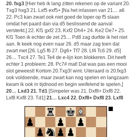
20. fxg3
[Hier heb ik lang zitten rekenen op de variant 20.
Txg3 hxg3 21. Lxf5 exf5+ [Na het inlassen van 21… a6
22. Pc3 kan zwart ook niet goed de loper op f5 slaan
omdat het paard dan via d5 beslissend de aanval
versterkt.] 22. Kf1 gxf2 23. Kxf2 Dh4+ 24. Ke2 De7+ 25.
Kf1 Toen ik echter de zet 25… Pd8 zag durfde ik het niet
aan. Ik keek nog even naar 26. d5 maar zag toen dat
zwart met [26. Lg5 f6 27. Dg6+ Tf7 28. Lf4 Tc6 29. d5]
26… Txc4 27. Te1 Te4 de e-lijn kon blokkeren. Dit heeft
echter 1 probleem: 28. Pc7# mat! Dat was pas een mooi
slot geweest! Kortom 20.Txg3! wint. Uiteraard is 20.fxg3
ook voldoende, maar zwart kan nog spelen en langzaam
kwam ik ook in tijdnood en begin weifelend te spelen.]
20… Lxd3 21. Td1
[Simpeler was 21. Dxf8+ Dxf8 22.
Lxf8 Kxf8 23. Td1]
21… Lxc4 22. Dxf8+ Dxf8 23. Lxf8