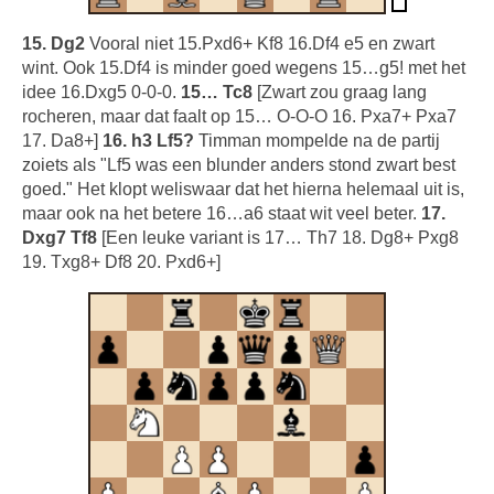
15. Dg2
Vooral niet 15.Pxd6+ Kf8 16.Df4 e5 en zwart
wint. Ook 15.Df4 is minder goed wegens 15…g5! met het
idee 16.Dxg5 0-0-0.
15… Tc8
[Zwart zou graag lang
rocheren, maar dat faalt op 15… O-O-O 16. Pxa7+ Pxa7
17. Da8+]
16. h3 Lf5?
Timman mompelde na de partij
zoiets als "Lf5 was een blunder anders stond zwart best
goed." Het klopt weliswaar dat het hierna helemaal uit is,
maar ook na het betere 16…a6 staat wit veel beter.
17.
Dxg7 Tf8
[Een leuke variant is 17… Th7 18. Dg8+ Pxg8
19. Txg8+ Df8 20. Pxd6+]