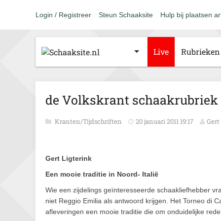
Login / Registreer
Steun Schaaksite
Hulp bij plaatsen ar
Live
Rubrieken
de Volkskrant schaakrubriek 1
Kranten/Tijdschriften
20 januari 2011 19:17
Gert
Gert Ligterink
Een mooie traditie in Noord- Italië
Wie een zijdelings geïnteresseerde schaakliefhebber vra
niet Reggio Emilia als antwoord krijgen. Het Torneo di 
afleveringen een mooie traditie die om onduidelijke reden