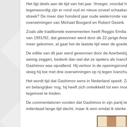
Het ligt deels aan de tijd van het jaar. Vroeger, voordat 
tegenwoordig zijn er rond oud en nieuw zoveel schaakeve
streek? De meer dan honderd jaar oude wielerronde van
overwinningen van Michael Boogerd en Robert Gesink.
Zoals alle traditionele evenementen heeft Reggio Emili
van 1991/92, dat gewonnen werd door de 22-jarige Anand
meer gekomen, al gaat het de laatste tijd weer de goede
De editie van dit jaar werd gewonnen door de Azerbeid
weinig zeggen, bedenk dan wel dat ze spelers als Ivanc
Gashimov was opvallend. Hij verloor in de openingsronde
sloeg hij toe met drie overwinningen op rij tegen Ivanchu
Het wordt tijd dat Gashimov eens in Nederland speelt. Zij
en belangrijker nog, hij heeft zich ontwikkeld tot een mo
tegemoet te treden.
De commentatoren vonden dat Gashimov in zijn partij teg
inderdaad lange tijd slecht, maar ik won omdat ik sterke