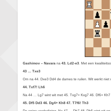
Gashimov – Navara
na
43. Ld2-e3
. Met een kwaliteits
43 … Txe3
Om na 44. Dxe3 Dd4 de dames te ruilen. Wit werkt niet
44. Txf7! Lh6
Na 44 … Lg7 wint wit met 45. Txg7+ Kxg7 46. Df6+ Kh7
45. Df5 Dd3 46. Dg4+ Kh8 47. T7f6! Th3
De enige verdediging. Na 47 … Dh7 48. Dh5 wint wit op 