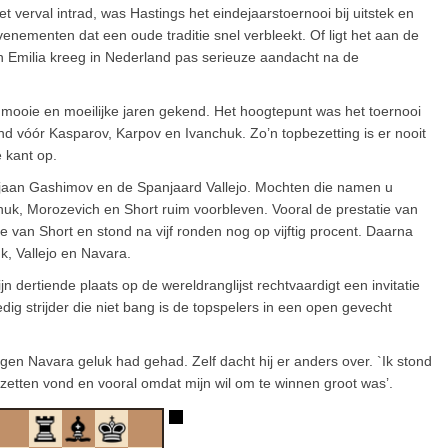
het verval intrad, was Hastings het eindejaarstoernooi bij uitstek en
nementen dat een oude traditie snel verbleekt. Of ligt het aan de
 Emilia kreeg in Nederland pas serieuze aandacht na de
a mooie en moeilijke jaren gekend. Het hoogtepunt was het toernooi
 vóór Kasparov, Karpov en Ivanchuk. Zo’n topbezetting is er nooit
 kant op.
zjaan Gashimov en de Spanjaard Vallejo. Mochten die namen u
huk, Morozevich en Short ruim voorbleven. Vooral de prestatie van
 van Short en stond na vijf ronden nog op vijftig procent. Daarna
k, Vallejo en Navara.
n dertiende plaats op de wereldranglijst rechtvaardigt een invitatie
edig strijder die niet bang is de topspelers in een open gevecht
en Navara geluk had gehad. Zelf dacht hij er anders over. `Ik stond
 zetten vond en vooral omdat mijn wil om te winnen groot was’.