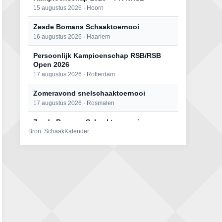
15 augustus 2026 · Hoorn
Zesde Bomans Schaaktoernooi
16 augustus 2026 · Haarlem
Persoonlijk Kampioenschap RSB/RSB
Open 2026
17 augustus 2026 · Rotterdam
Zomeravond snelschaaktoernooi
17 augustus 2026 · Rosmalen
Zesde Bomans Schaaktoernooi
Bron: SchaakKalender
17 augustus 2026 · Haarlem
Zomeravond snelschaaktoernooi
18 augustus 2026 · Rosmalen
Persoonlijk Kampioenschap RSB/RSB
Open 2026
18 augustus 2026 · Rotterdam
Mat op ‘t Wad