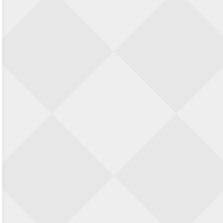
22 augustus 2026 · Den Burg, Texel
Simultaan The Butcher
22 augustus 2026 · Utrecht
Open 6e Senioren-50+ Zomer-
rapidschaaktoernooi
22 augustus 2026 · Udenhout, Gemeente Tilburg
2e Utrechts kroegloperstoernooi
23 augustus 2026 · Utrecht
Open 6e Senioren-50+ Zomer-
rapidschaaktoernooi
23 augustus 2026 · Udenhout, Gemeente Tilburg
Open Eemlandtoernooi 2026
25 augustus 2026 · Bunschoten-Spakenburg
Nazomervierkampentoernooi 2026
28 augustus 2026 · Assen
KC Open