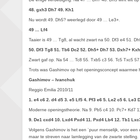
48. gxh3 Dh7 49. Kh1
Nu wordt 49. Dh5? weerlegd door 49 … Le3+.
49 … Lf4
Taaier is 49 … Tg8, al wacht zwart na 50. Df3 e4 51. Dh
50. Df3 Tg8 51. Tb6 Dc2 52. Dh5+ Dh7 53. Dxh7+ Kxh
Zwart gaf op. Na 54 … Tc8 55. Txb5 c3 56. Tc5 Txc5 57.
Trots was Gashimov op het openingsconcept waarmee hi
Gashimov – Ivanchuk
Reggio Emilia 2010/11
1. e4 c6 2. d4 d5 3. e5 Lf5 4. Pf3 e6 5. Le2 c5 6. Le3
Moderne openingstheorie. Na 9. Pb5 c4 10. Pc7+ Kd7 11
9. De1 cxd4 10. Lxd4 Pxd4 11. Pxd4 Lb4 12. Tb1 Lxc3
Volgens Gashimov is het een `puur menselijk, voor een
maar te streven naar lamlegging van de zwarte stelling