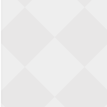
28 augustus 2026 · Haarlem
11e Goirles Weekend Kampioenschap
28 augustus 2026 · Goirle
Keisnel Schaaktoernooi
29 augustus 2026 · Amersfoort
Kroeg & Loper Leiden
30 augustus 2026 · Leiden
Open Schaakkampioenschap van
Arnhem
4 september 2026 · ARNHEM