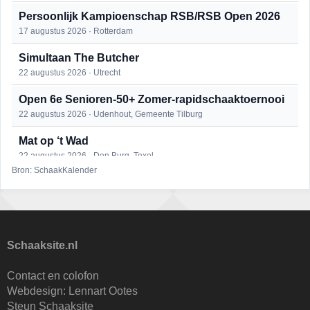
Persoonlijk Kampioenschap RSB/RSB Open 2026
17 augustus 2026 · Rotterdam
Simultaan The Butcher
22 augustus 2026 · Utrecht
Open 6e Senioren-50+ Zomer-rapidschaaktoernooi
22 augustus 2026 · Udenhout, Gemeente Tilburg
Mat op ‘t Wad
22 augustus 2026 · Den Burg, Texel
Bron: SchaakKalender
2e Utrechts kroegloperstoernooi
23 augustus 2026 · Utrecht
Open Eemlandtoernooi 2026
25 augustus 2026 · Bunschoten-Spakenburg
Schaaksite.nl
DSC Girls Night
Contact en colofon
27 augustus 2026 · Delft
Webdesign:
Lennart Ootes
Steun Schaaksite
Nazomervierkampentoernooi 2026