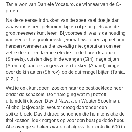
Tania won van Daniele Vocaturo, de winnaar van de C-
groep
Na deze eerste indrukken van de speelzaal doe je dan
waarvoor je bent gekomen: kijken of je nog iets van de
grootmeesters kunt leren. Bijvoorbeeld: wat is de houding
van een echte grootmeester, vooral: wat doen zij met hun
handen wanneer ze die toevallig niet gebruiken om een
zet te doen. Een kleine selectie: in de haren krabben
(Smeets), vuisten diep in de wangen (Giri), nagelbijten
(Aronian), aan de vingers zitten trekken (Anand), vinger
over de kin aaien (Shirov), op de duimnagel bijten (Tania,
ja zij!).
Wat je ook kunt doen: zoeken naar de best geklede heer
onder de schakers. De finale ging wat mij betreft
uiteindelijk tussen David Navara en Wouter Spoelman.
Allebei jasje/dasje. Wouter droeg daaronder een
spijkerbroek, David droeg schoenen die hem tenslotte de
titel kostten: leek nergens op voor een best geklede heer.
Alle overige schakers waren al afgevallen, ook die 600 in