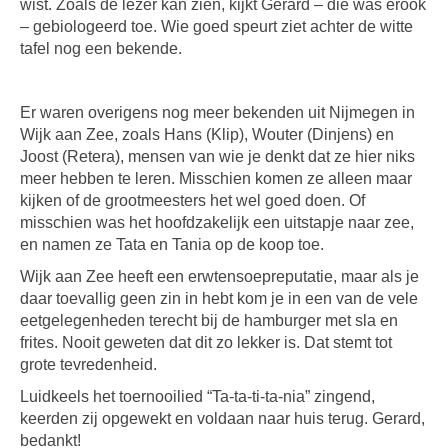
wist. Zoals de lezer kan zien, kijkt Gerard – die was erook
– gebiologeerd toe. Wie goed speurt ziet achter de witte
tafel nog een bekende.
Er waren overigens nog meer bekenden uit Nijmegen in
Wijk aan Zee, zoals Hans (Klip), Wouter (Dinjens) en
Joost (Retera), mensen van wie je denkt dat ze hier niks
meer hebben te leren. Misschien komen ze alleen maar
kijken of de grootmeesters het wel goed doen. Of
misschien was het hoofdzakelijk een uitstapje naar zee,
en namen ze Tata en Tania op de koop toe.
Wijk aan Zee heeft een erwtensoepreputatie, maar als je
daar toevallig geen zin in hebt kom je in een van de vele
eetgelegenheden terecht bij de hamburger met sla en
frites. Nooit geweten dat dit zo lekker is. Dat stemt tot
grote tevredenheid.
Luidkeels het toernooilied “Ta-ta-ti-ta-nia” zingend,
keerden zij opgewekt en voldaan naar huis terug. Gerard,
bedankt!