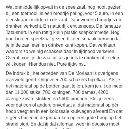
Wat onmiddellijk opvalt in de speelzaal, nog nooit gezien
bij een toernooi, is een broodje paling, voor 5 euro, in een
etenskraam midden in de zaal. Daar worden broodjes en
dranken verkocht. En natuurlijk erwtensoep. De fameuze
Tata-snert. In een rottig klein plastic soepkommetje. Nog
nooit in een speelzaal gezien bij een schaaktoernooi dat
je in de zaal eten en drinken kunt kopen. Dat verklaart
waarom zo weinig schakers daar in tijdnood verkeren.
Overal moet je de zaal uit als je iets te drinken of te eten
wilt kopen. Hier dus niet. Pure tijdwinst.
De indruk bij het betreden van De Moriaan is overigens
overweldigend. Ongeveer 700 schakers bij elkaar. Als je
het materiaal op de borden gaat tellen, kom je uit op meer
dan 11.000 stuks: 700 koningen, 700 dames, 4200
overige zware stukken en 5600 pionnen. Stel je eens
voor dat een of andere onverlaat al dat materiaal op één
hoop veegt en in een kolossale kruiwagen afvoert! En dat
ergens buiten in de januari-kou op een grote hoop op het
strand stort. En dat jij dat allemaal weer in doosjes moet