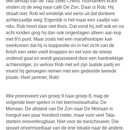
Met behulp van de Tata Steel Chess Tournament krant
vinden zij de weg naar café De Zon. Daar is Rob. Hij
straalt niet. Rob wil eindelijk wel eens uit dat donkere
achterzaaltje weg. Eigenlijk is het maar een zaaltje van
niks. Rob hoort daar niet thuis. Dat vond hij zelf ook en na
acht ronden ging hij dan ook ongeslagen alleen aan kop
met 6½ punt. Maar zoals het een marathonloper kan
overkomen dat hij in koppositie en in het zicht van de
finish een veter voelt knappen en net voor de streep
onderuit gaat en wordt gepasseerd door een hardnekkige
achtervolger, zo verloor Rob met wit zijn laatste partij en
moest hij genoegen nemen met een gedeelde tweede
plaats. Heel jammer, Rob!
Wie promoveert van groep 9 naar groep 8, mag de
volgende keer spelen in het toernooiwalhalla: De
Moriaan. De afstand van De Zon naar De Moriaan is
hooguit een paar honderd meter, maar voor veel Tata-
starters onoverbrugbaar. Niet voor de toeschouwer. Die
sjouwt onvermoeibaar van de ene lokatie naar de andere.