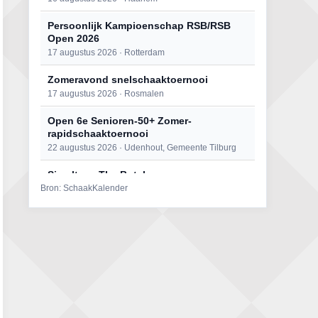
Persoonlijk Kampioenschap RSB/RSB
Open 2026
17 augustus 2026 · Rotterdam
Zomeravond snelschaaktoernooi
17 augustus 2026 · Rosmalen
Open 6e Senioren-50+ Zomer-
rapidschaaktoernooi
22 augustus 2026 · Udenhout, Gemeente Tilburg
Simultaan The Butcher
Bron: SchaakKalender
22 augustus 2026 · Utrecht
Mat op ‘t Wad
22 augustus 2026 · Den Burg, Texel
2e Utrechts kroegloperstoernooi
23 augustus 2026 · Utrecht
Open Eemlandtoernooi 2026
25 augustus 2026 · Bunschoten-Spakenburg