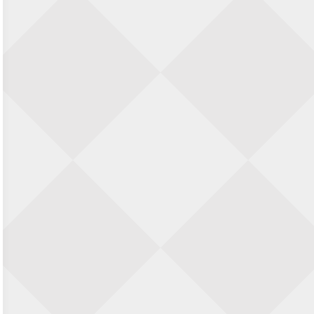
Nazomervierkampentoernooi 2026
28 augustus 2026 · Assen
KC Open
28 augustus 2026 · Haarlem
11e Goirles Weekend Kampioenschap
28 augustus 2026 · Goirle
Keisnel Schaaktoernooi
29 augustus 2026 · Amersfoort
Kroeg & Loper Leiden
30 augustus 2026 · Leiden
Open Schaakkampioenschap van
Arnhem
4 september 2026 · ARNHEM
Groninger stappenkampioenschap
5 september 2026 · Groningen