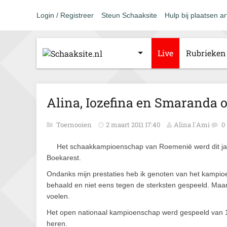
Login / Registreer
Steun Schaaksite
Hulp bij plaatsen ar
Live
Rubrieken
Alina, Iozefina en Smaranda 
Toernooien
2 maart 2011 17:40
Alina l´Ami
0
Het schaakkampioenschap van Roemenië werd dit jaa
Boekarest.
Ondanks mijn prestaties heb ik genoten van het kampioe
behaald en niet eens tegen de sterksten gespeeld. Maa
voelen.
Het open nationaal kampioenschap werd gespeeld van 1
heren.