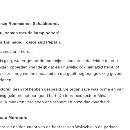
 onze Roemeense Schaakbond:
iu, samen met de kampioenen!
hts:Bulmaga, Foisor and Peptan
.
 dames enn heren.
 mis ging, wat er gebeurde met mijn schaakbrein dat leidde tot een
en opperden vriendelijk dat een huwelijk ook niet altijd helpt, of
 er zelf nog niet helemaal uit en dat geeft nog een gelukkig gevoel.
elopen.
 factoren geen rol hebben gespeeld. De organisatie was prima en van
nig geld en met een goed hart. De toernooidirecteur Mihai
ogelijk maakten verdienen ons respect en onze dankbaarheid.
rata Monteoru
oor in een document van de heerser van Wallachia in de periode