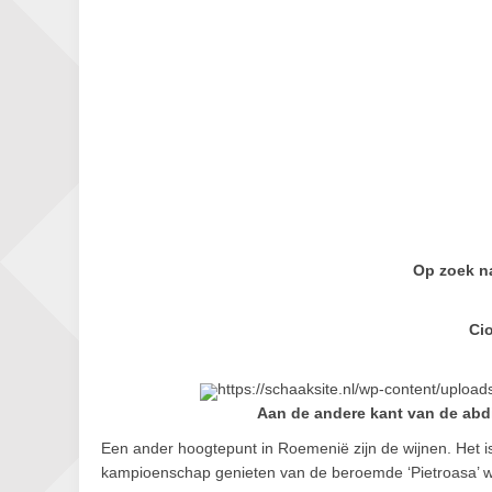
Op zoek n
Cio
https://schaaksite.nl/wp-content/uploa
Aan de andere kant van de abd
Een ander hoogtepunt in Roemenië zijn de wijnen. Het i
kampioenschap genieten van de beroemde ‘Pietroasa’ w