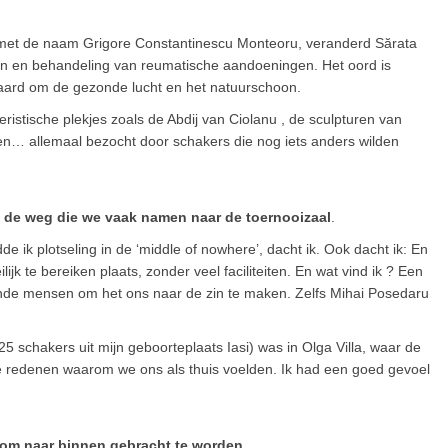
met de naam Grigore Constantinescu Monteoru, veranderd Sărata
en en behandeling van reumatische aandoeningen. Het oord is
ard om de gezonde lucht en het natuurschoon.
eristische plekjes zoals de Abdij van Ciolanu , de sculpturen van
… allemaal bezocht door schakers die nog iets anders wilden
 de weg die we vaak namen naar de toernooizaal
.
e ik plotseling in de ‘middle of nowhere’, dacht ik. Ook dacht ik: En
jk te bereiken plaats, zonder veel faciliteiten. En wat vind ik ? Een
ende mensen om het ons naar de zin te maken. Zelfs Mihai Posedaru
chakers uit mijn geboorteplaats Iasi) was in Olga Villa, waar de
le redenen waarom we ons als thuis voelden. Ik had een goed gevoel
om naar binnen gebracht te worden