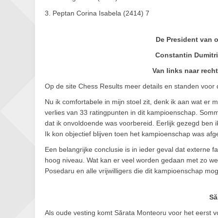
3. Peptan Corina Isabela (2414) 7
De President van
Constantin Dumitr
Van links naar rec
Op de site Chess Results meer details en standen voor
Nu ik comfortabele in mijn stoel zit, denk ik aan wat er
verlies van 33 ratingpunten in dit kampioenschap. Sommig
dat ik onvoldoende was voorbereid. Eerlijk gezegd ben ik
Ik kon objectief blijven toen het kampioenschap was afg
Een belangrijke conclusie is in ieder geval dat externe
hoog niveau. Wat kan er veel worden gedaan met zo wei
Posedaru en alle vrijwilligers die dit kampioenschap m
Să
Als oude vesting komt Sărata Monteoru voor het eerst v