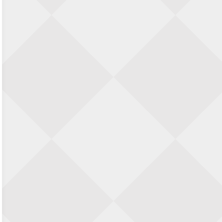
Zwolle Zuid Schaakt! Terrassentoernooi
voor duo’s
5 september 2026 · Zwolle
22e Hans Sandbrink Memorial
5 september 2026 · Utrecht
Open Kampioenschap Gouda 2026
5 september 2026 · Gouda