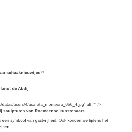
aar schaaknieuwtjes
?!
lanu: de Abdij
ds/datas/users/4/asarata_monteoru_056_4.jpg” alt=”” />
ij sculpturen van Roemeense kunstenaars
.
s een symbool van gastvrijheid. Ook konden we tijdens het
ijnen.