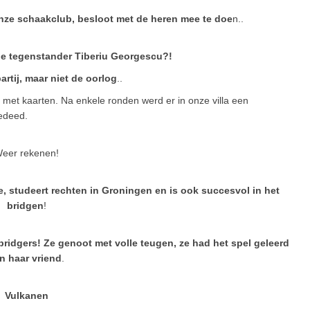
onze schaakclub, besloot met de heren mee te doe
n..
e tegenstander Tiberiu Georgescu?!
partij, maar niet de oorlog
..
 met kaarten. Na enkele ronden werd er in onze villa een
edeed.
eer rekenen!
, studeert rechten in Groningen en is ook succesvol in het
bridgen
!
ridgers! Ze genoot met volle teugen, ze had het spel geleerd
n haar vriend
.
Vulkanen