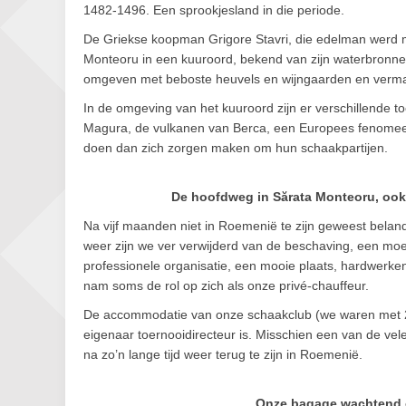
1482-1496. Een sprookjesland in die periode.
De Griekse koopman Grigore Stavri, die edelman werd 
Monteoru in een kuuroord, bekend van zijn waterbronn
omgeven met beboste heuvels en wijngaarden en verma
In de omgeving van het kuuroord zijn er verschillende to
Magura, de vulkanen van Berca, een Europees fenomeen
doen dan zich zorgen maken om hun schaakpartijen.
De hoofdweg in Sărata Monteoru, ook
Na vijf maanden niet in Roemenië te zijn geweest belandd
weer zijn we ver verwijderd van de beschaving, een moeili
professionele organisatie, een mooie plaats, hardwerk
nam soms de rol op zich als onze privé-chauffeur.
De accommodatie van onze schaakclub (we waren met 25 s
eigenaar toernooidirecteur is. Misschien een van de ve
na zo’n lange tijd weer terug te zijn in Roemenië.
Onze bagage wachtend 