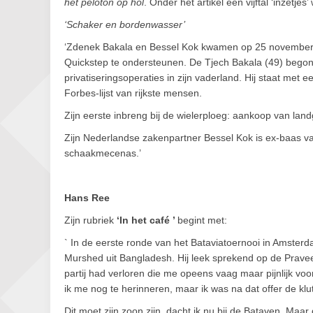
het peloton op hol
. Onder het artikel een vijftal ‘inzetje
‘Schaker en bordenwasser’
‘Zdenek Bakala en Bessel Kok kwamen op 25 november
Quickstep te ondersteunen. De Tjech Bakala (49) begon a
privatiseringsoperaties in zijn vaderland. Hij staat me
Forbes-lijst van rijkste mensen.
Zijn eerste inbreng bij de wielerploeg: aankoop van la
Zijn Nederlandse zakenpartner Bessel Kok is ex-baas 
schaakmecenas.’
Hans Ree
Zijn rubriek
‘In het café ’
begint met:
` In de eerste ronde van het Bataviatoernooi in Amster
Murshed uit Bangladesh. Hij leek sprekend op de Pravee
partij had verloren die me opeens vaag maar pijnlijk vo
ik me nog te herinneren, maar ik was na dat offer de klut
Dit moet zijn zoon zijn, dacht ik nu bij de Bataven. Maar