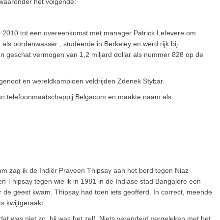
s’ waaronder het volgende:
 2010 tot een overeenkomst met manager Patrick Lefevere om
ls bordenwasser , studeerde in Berkeley en werd rijk bij
t een geschat vermogen van 1,2 miljard dollar als nummer 828 op de
ndgenoot en wereldkampioen veldrijden Zdenek Stybar.
van telefoonmaatschappij Belgacom en maakte naam als
dam zag ik de Indiër Praveen Thipsay aan het bord tegen Niaz
n Thipsay tegen wie ik in 1981 in de Indiase stad Bangalore een
or de geest kwam. Thipsay had toen iets geofferd. In correct, meende
s kwijtgeraakt.
 dat was niet zo, hij was het zelf. Niets veranderd vergeleken met het