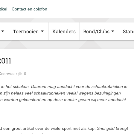
tikel
Contact en colofon
Toernooien
Kalenders
Bond/Clubs
Stan
2011
Koorevaar
0
de in het schaken. Daarom mag aandacht voor de schaakrubrieken in
ren zijn helaas veel schaakrubrieken veelal wegens bezuinigingen
en worden gekoesterd en op deze manier geven wij meer aandacht
 een groot artikel over de wielersport met als kop:
Snel geld brengt