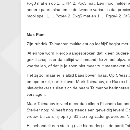
Pxg3 mat en op 1. …Kf4 2. Pxc3 mat. Een mooi helder id
andere paard slaat en in de tweede variant is dat prec
mooi spel: 1. …Pcxe4 2. Dxg5 mat en 1. …Pgxe4 2. Df5 
Max Pam
Zijn rubriek ‘Taimanov: multitalent op leeftijd’ begint met:
‘Af en toe word ik erop aangesproken dat ik een oudere 
gezelschap is er dan altijd wel iemand die zo behulpzaa
voerballen, of dat je je zoon niet meer zult meemaken al
Het zij zo, maar er is altijd baas boven baas. Op
Chess i
en opmerkelijk artikel over Mark Taimanov, de Russisch
niet-schakers zullen zich de naam Taimanov herinneren 
verslagen.
Maar Taimanov is veel meer dan alleen Fischers kanonne
Sterker nog: hij heeft nog steeds een geweldig leven! Op
vrouw. En zo is hij op zijn 81 ste nog vader geworden. 
Hij behandelt een stelling ( zie hieronder) uit de partij