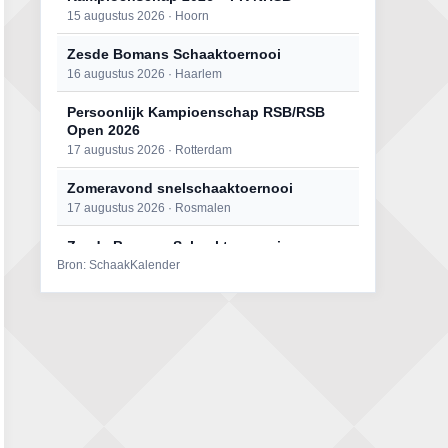
15 augustus 2026 · Hoorn
Zesde Bomans Schaaktoernooi
16 augustus 2026 · Haarlem
Persoonlijk Kampioenschap RSB/RSB
Open 2026
17 augustus 2026 · Rotterdam
Zomeravond snelschaaktoernooi
17 augustus 2026 · Rosmalen
Zesde Bomans Schaaktoernooi
Bron: SchaakKalender
17 augustus 2026 · Haarlem
Zomeravond snelschaaktoernooi
18 augustus 2026 · Rosmalen
Persoonlijk Kampioenschap RSB/RSB
Open 2026
18 augustus 2026 · Rotterdam
Mat op ‘t Wad