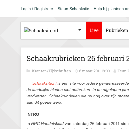
Login / Registreer
Steun Schaaksite
Hulp bij plaatsen ar
Live
Rubrieken
Schaakrubrieken 26 februari 
Kranten/Tijdschriften
6 maart 2011 18:00
Teun 
Schaaksite.nl
is een site voor iedere geïnteresseer
de landelijke bladen niet ontbreken. In de afgelopen ja
verdwenen. Schaakrubrieken die nu nog over zijn moet
aan dit goede werk.
INTRO
In
NRC Handelsblad
van zaterdag 26 februari 2011 stond