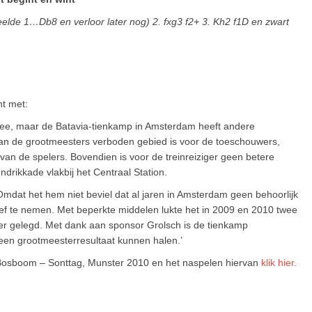
speelde 1…Db8 en verloor later nog) 2. fxg3 f2+ 3. Kh2 f1D en zwart
nt met:
mee, maar de Batavia-tienkamp in Amsterdam heeft andere
m van de grootmeesters verboden gebied is voor de toeschouwers,
an de spelers. Bovendien is voor de treinreiziger geen betere
drikkade vlakbij het Centraal Station.
Omdat het hem niet beviel dat al jaren in Amsterdam geen behoorlijk
atief te nemen. Met beperkte middelen lukte het in 2009 en 2010 twee
ger gelegd. Met dank aan sponsor Grolsch is de tienkamp
een grootmeesterresultaat kunnen halen.’
j Bosboom – Sonttag, Munster 2010 en het naspelen hiervan
klik hier.