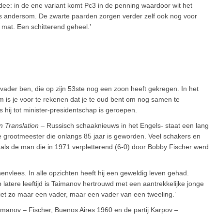
ee: in de ene variant komt Pc3 in de penning waardoor wit het
ies andersom. De zwarte paarden zorgen verder zelf ook nog voor
mat. Een schitterend geheel.’
vader ben, die op zijn 53ste nog een zoon heeft gekregen. In het
m is je voor te rekenen dat je te oud bent om nog samen te
s hij tot minister-presidentschap is geroepen.
n Translation
– Russisch schaaknieuws in het Engels- staat een lang
e grootmeester die onlangs 85 jaar is geworden. Veel schakers en
als de man die in 1971 verpletterend (6-0) door Bobby Fischer werd
nvlees. In alle opzichten heeft hij een geweldig leven gehad.
 latere leeftijd is Taimanov hertrouwd met een aantrekkelijke jonge
Niet zo maar een vader, maar een vader van een tweeling.’
 Taimanov – Fischer, Buenos Aires 1960 en de partij Karpov –