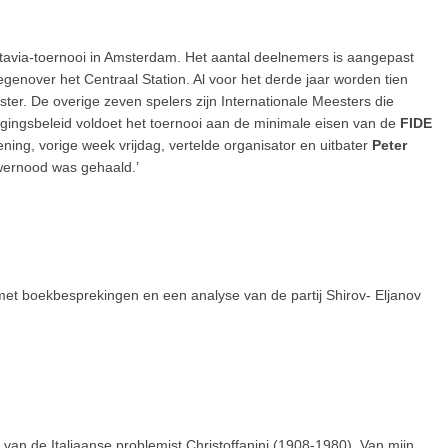
atavia-toernooi in Amsterdam. Het aantal deelnemers is aangepast
genover het Centraal Station. Al voor het derde jaar worden tien
ter. De overige zeven spelers zijn Internationale Meesters die
igingsbeleid voldoet het toernooi aan de minimale eisen van de
FIDE
ing, vorige week vrijdag, vertelde organisator en uitbater
Peter
wernood was gehaald.’
 met boekbesprekingen en een analyse van de partij Shirov- Eljanov
van de Italiaanse problemist Christoffanini (1908-1980). Van mijn