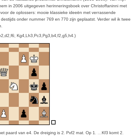
r hem in 2006 uitgegeven herinneringsboek over Christoffaninni met
voor de oplossers: mooie klassieke ideeën met verrassende
 destijds onder nummer 769 en 770 zijn geplaatst. Verder wil ik twee
n.
e2,d2,f6; Kg4,Lh3,Pc3,Pg3,b4,f2,g5,h4.)
 het paard van e4. De dreiging is 2. Pxf2 mat. Op 1. …Kf3 komt 2.