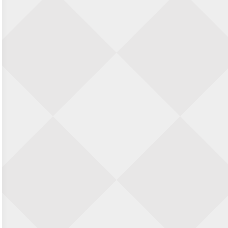
22 augustus 2026 · Den Burg, Texel
Simultaan The Butcher
22 augustus 2026 · Utrecht
Open 6e Senioren-50+ Zomer-
rapidschaaktoernooi
22 augustus 2026 · Udenhout, Gemeente Tilburg
2e Utrechts kroegloperstoernooi
23 augustus 2026 · Utrecht
Open 6e Senioren-50+ Zomer-
rapidschaaktoernooi
23 augustus 2026 · Udenhout, Gemeente Tilburg
Open Eemlandtoernooi 2026
25 augustus 2026 · Bunschoten-Spakenburg
Nazomervierkampentoernooi 2026
28 augustus 2026 · Assen
KC Open