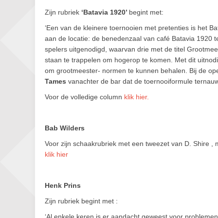
Zijn rubriek
‘Batavia 1920’
begint met:
‘Een van de kleinere toernooien met pretenties is het B
aan de locatie: de benedenzaal van café Batavia 1920 te
spelers uitgenodigd, waarvan drie met de titel Grootmees
staan te trappelen om hogerop te komen. Met dit uitnod
om grootmeester- normen te kunnen behalen. Bij de open
Tames
vanachter de bar dat de toernooiformule ternau
Voor de volledige column
klik hier.
Bab Wilders
Voor zijn schaakrubriek met een tweezet van D. Shire ,
klik hier
Henk Prins
Zijn rubriek begint met :
‘Al enkele keren is er aandacht geweest voor problemen 