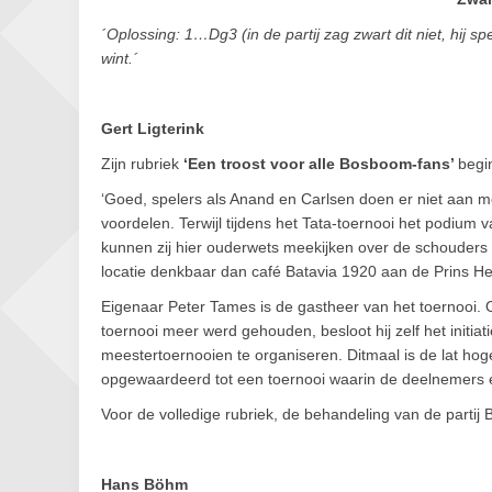
´Oplossing: 1…Dg3 (in de partij zag zwart dit niet, hij 
wint.´
Gert Ligterink
Zijn rubriek
‘Een troost voor alle Bosboom-fans’
begi
‘Goed, spelers als Anand en Carlsen doen er niet aan 
voordelen. Terwijl tijdens het Tata-toernooi het podiu
kunnen zij hier ouderwets meekijken over de schouders v
locatie denkbaar dan café Batavia 1920 aan de Prins Hen
Eigenaar Peter Tames is de gastheer van het toernooi. 
toernooi meer werd gehouden, besloot hij zelf het initi
meestertoernooien te organiseren. Ditmaal is de lat ho
opgewaardeerd tot een toernooi waarin de deelnemers 
Voor de volledige rubriek, de behandeling van de parti
Hans Böhm