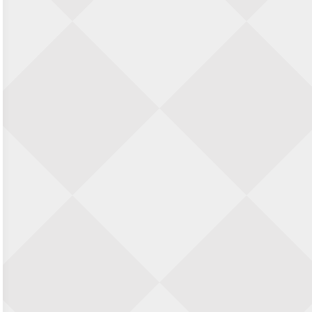
28 augustus 2026 · Haarlem
11e Goirles Weekend Kampioenschap
28 augustus 2026 · Goirle
Keisnel Schaaktoernooi
29 augustus 2026 · Amersfoort
Kroeg & Loper Leiden
30 augustus 2026 · Leiden
Open Schaakkampioenschap van
Arnhem
4 september 2026 · ARNHEM