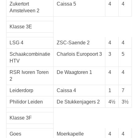
Zukertort
Caissa 5
4
4
Amstelveen 2
Klasse 3E
LSG 4
ZSC-Saende 2
4
4
Schaakcombinatie
Charlois Europoort 3
3
5
HTV
RSR Ivoren Toren
De Waagtoren 1
4
4
2
Leiderdorp
Caissa 4
1
7
Philidor Leiden
De Stukkenjagers 2
4½
3½
Klasse 3F
Goes
Moerkapelle
4
4