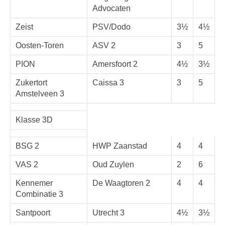
Advocaten
Zeist
PSV/Dodo
3½
4½
Oosten-Toren
ASV 2
3
5
PION
Amersfoort 2
4½
3½
Zukertort
Caissa 3
3
5
Amstelveen 3
Klasse 3D
BSG 2
HWP Zaanstad
4
4
VAS 2
Oud Zuylen
2
6
Kennemer
De Waagtoren 2
4
4
Combinatie 3
Santpoort
Utrecht 3
4½
3½