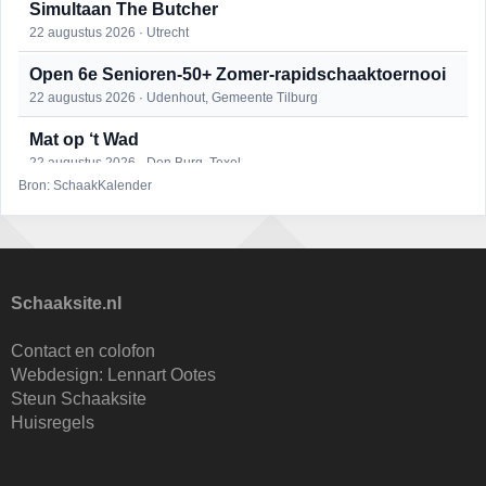
Simultaan The Butcher
22 augustus 2026 · Utrecht
Open 6e Senioren-50+ Zomer-rapidschaaktoernooi
22 augustus 2026 · Udenhout, Gemeente Tilburg
Mat op ‘t Wad
22 augustus 2026 · Den Burg, Texel
Bron: SchaakKalender
2e Utrechts kroegloperstoernooi
23 augustus 2026 · Utrecht
Open Eemlandtoernooi 2026
25 augustus 2026 · Bunschoten-Spakenburg
Schaaksite.nl
DSC Girls Night
Contact en colofon
27 augustus 2026 · Delft
Webdesign:
Lennart Ootes
Steun Schaaksite
Nazomervierkampentoernooi 2026
Huisregels
28 augustus 2026 · Assen
KC Open