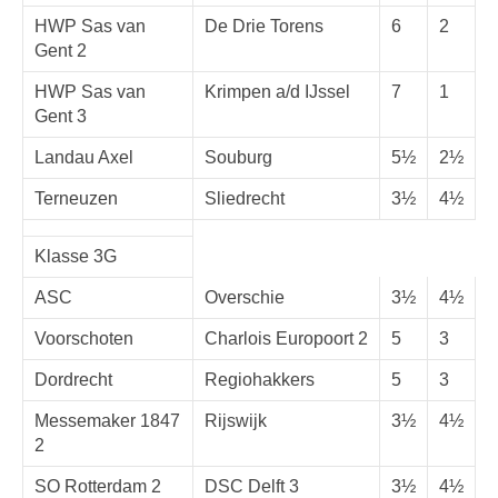
HWP Sas van
De Drie Torens
6
2
Gent 2
HWP Sas van
Krimpen a/d IJssel
7
1
Gent 3
Landau Axel
Souburg
5½
2½
Terneuzen
Sliedrecht
3½
4½
Klasse 3G
ASC
Overschie
3½
4½
Voorschoten
Charlois Europoort 2
5
3
Dordrecht
Regiohakkers
5
3
Messemaker 1847
Rijswijk
3½
4½
2
SO Rotterdam 2
DSC Delft 3
3½
4½