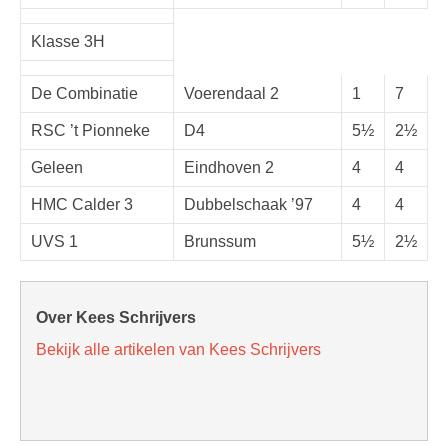
Klasse 3H
De Combinatie
Voerendaal 2
1
7
RSC ’t Pionneke
D4
5½
2½
Geleen
Eindhoven 2
4
4
HMC Calder 3
Dubbelschaak ’97
4
4
UVS 1
Brunssum
5½
2½
Over Kees Schrijvers
Bekijk alle artikelen van Kees Schrijvers