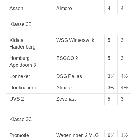
Assen
Almere
4
4
Klasse 3B
Xidata
WSG Winterswijk
5
3
Hardenberg
Homburg
ESGOO 2
5
3
Apeldoorn 3
Lonneker
DSG Pallas
3½
4½
Doetinchem
Almelo
3½
4½
UVS 2
Zevenaar
5
3
Klasse 3C
Promotie
Wageningen 2 VLG
6½
1½