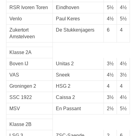
RSR Ivoren Toren
Eindhoven
5½
4½
Venlo
Paul Keres
4½
5½
Zukertort
De Stukkenjagers
6
4
Amstelveen
Klasse 2A
Boven IJ
Unitas 2
3½
4½
VAS
Sneek
4½
3½
Groningen 2
HSG 2
4
4
SSC 1922
Caissa 2
3½
4½
MSV
En Passant
2½
5½
Klasse 2B
LSG 3
ZSC-Saende
2
6