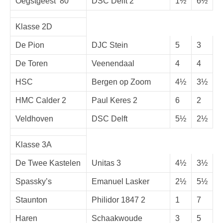
Oegstgeest ’80
DSC Delft 2
1½
6½
Klasse 2D
De Pion
DJC Stein
5
3
De Toren
Veenendaal
4
4
HSC
Bergen op Zoom
4½
3½
HMC Calder 2
Paul Keres 2
6
2
Veldhoven
DSC Delft
5½
2½
Klasse 3A
De Twee Kastelen
Unitas 3
4½
3½
Spassky’s
Emanuel Lasker
2½
5½
Staunton
Philidor 1847 2
1
7
Haren
Schaakwoude
3
5