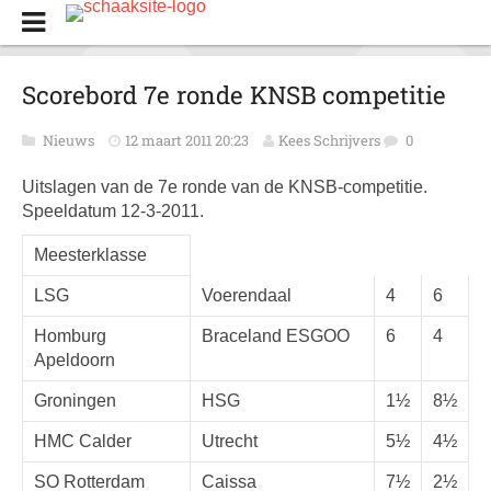
Scorebord 7e ronde KNSB competitie
Nieuws
12 maart 2011 20:23
Kees Schrijvers
0
Uitslagen van de 7e ronde van de KNSB-competitie.
Speeldatum 12-3-2011.
Meesterklasse
LSG
Voerendaal
4
6
Homburg
Braceland ESGOO
6
4
Apeldoorn
Groningen
HSG
1½
8½
HMC Calder
Utrecht
5½
4½
SO Rotterdam
Caissa
7½
2½