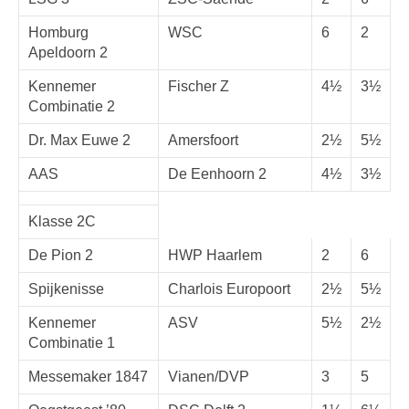
Homburg
WSC
6
2
Apeldoorn 2
Kennemer
Fischer Z
4½
3½
Combinatie 2
Dr. Max Euwe 2
Amersfoort
2½
5½
AAS
De Eenhoorn 2
4½
3½
Klasse 2C
De Pion 2
HWP Haarlem
2
6
Spijkenisse
Charlois Europoort
2½
5½
Kennemer
ASV
5½
2½
Combinatie 1
Messemaker 1847
Vianen/DVP
3
5