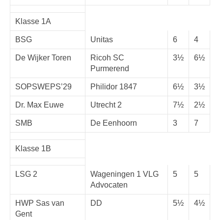
Klasse 1A
BSG
Unitas
6
4
De Wijker Toren
Ricoh SC
3½
6½
Purmerend
SOPSWEPS’29
Philidor 1847
6½
3½
Dr. Max Euwe
Utrecht 2
7½
2½
SMB
De Eenhoorn
3
7
Klasse 1B
LSG 2
Wageningen 1 VLG
5
5
Advocaten
HWP Sas van
DD
5½
4½
Gent