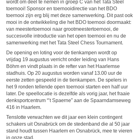
wordt om deel te nemen in groep C van het Tata Steel
toernooi!
Sponsor en toernooidirectie van het BDO
toernooi zijn erg blij met deze samenwerking. Dit past ook
mooi in de ontwikkeling die het BDO toernooi doormaakt:
van meestertoernooi naar grootmeestertoernooi, de
succesvolle introductie van het open toernooi en nu de
samenwerking met het Tata Steel Chess Tournament.
De opening en loting voor de tienkampen wordt op
vrijdag 19 augustus verricht onder leiding van Hans
Böhm en vindt plaats in de refter van het Haarlemse
stadhuis. Op 20 augustus worden vanaf 13.00 uur de
eerste zetten gespeeld in de tienkampen. De spelers in
het 9 ronden tellende open toernooi starten een half uur
later. De speellocatie is dezelfde als vorig jaar, het fraaie
denksportcentrum “’t Spaerne” aan de Spaarndamseweg
416 in Haarlem.
Tenslotte verwachten we dit jaar een klein contingent
schakers uit Osnabrück om de stedenband die al 50 jaar
stand houdt tussen Haarlem en Osnabrück, mee te vieren
in onze stad.