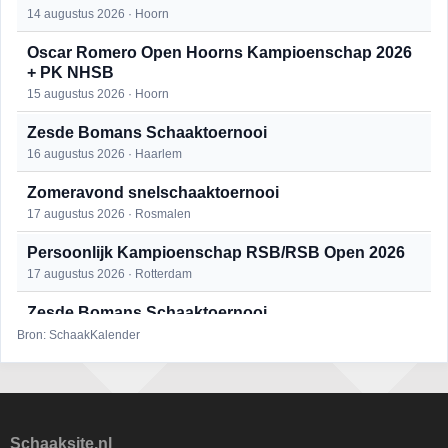
14 augustus 2026 · Hoorn
Oscar Romero Open Hoorns Kampioenschap 2026
+ PK NHSB
15 augustus 2026 · Hoorn
Zesde Bomans Schaaktoernooi
16 augustus 2026 · Haarlem
Zomeravond snelschaaktoernooi
17 augustus 2026 · Rosmalen
Persoonlijk Kampioenschap RSB/RSB Open 2026
17 augustus 2026 · Rotterdam
Zesde Bomans Schaaktoernooi
17 augustus 2026 · Haarlem
Bron: SchaakKalender
Zomeravond snelschaaktoernooi
18 augustus 2026 · Rosmalen
Persoonlijk Kampioenschap RSB/RSB Open 2026
Schaaksite.nl