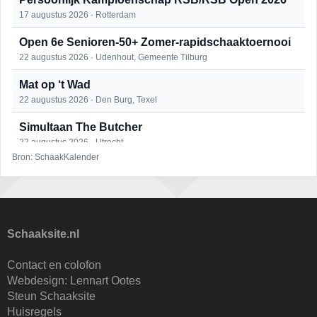
17 augustus 2026 · Rotterdam
Open 6e Senioren-50+ Zomer-rapidschaaktoernooi
22 augustus 2026 · Udenhout, Gemeente Tilburg
Mat op ‘t Wad
22 augustus 2026 · Den Burg, Texel
Simultaan The Butcher
22 augustus 2026 · Utrecht
Bron: SchaakKalender
2e Utrechts kroegloperstoernooi
23 augustus 2026 · Utrecht
Open Eemlandtoernooi 2026
25 augustus 2026 · Bunschoten-Spakenburg
Schaaksite.nl
DSC Girls Night
Contact en colofon
27 augustus 2026 · Delft
Webdesign:
Lennart Ootes
Steun Schaaksite
KC Open
Huisregels
28 augustus 2026 · Haarlem