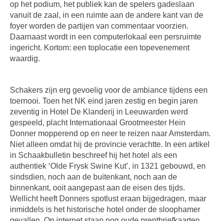
op het podium, het publiek kan de spelers gadeslaan
vanuit de zaal, in een ruimte aan de andere kant van de
foyer worden de partijen van commentaar voorzien.
Daarnaast wordt in een computerlokaal een persruimte
ingericht. Kortom: een toplocatie een topevenement
waardig.
Schakers zijn erg gevoelig voor de ambiance tijdens een
toernooi. Toen het NK eind jaren zestig en begin jaren
zeventig in Hotel De Klanderij in Leeuwarden werd
gespeeld, placht Internationaal Grootmeester Hein
Donner mopperend op en neer te reizen naar Amsterdam.
Niet alleen omdat hij de provincie verachtte. In een artikel
in Schaakbulletin beschreef hij het hotel als een
authentiek ‘Olde Frysk Swine Kut’, in 1321 gebouwd, en
sindsdien, noch aan de buitenkant, noch aan de
binnenkant, ooit aangepast aan de eisen des tijds.
Wellicht heeft Donners spotlust eraan bijgedragen, maar
inmiddels is het historische hotel onder de sloophamer
gevallen. Op internet staan nog oude prentbriefkaarten.