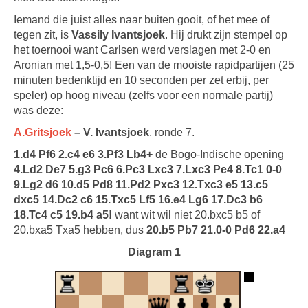
Iemand die juist alles naar buiten gooit, of het mee of
tegen zit, is
Vassily Ivantsjoek
. Hij drukt zijn stempel op
het toernooi want Carlsen werd verslagen met 2-0 en
Aronian met 1,5-0,5! Een van de mooiste rapidpartijen (25
minuten bedenktijd en 10 seconden per zet erbij, per
speler) op hoog niveau (zelfs voor een normale partij)
was deze:
A.Gritsjoek
– V. Ivantsjoek
, ronde 7.
1.d4 Pf6 2.c4 e6 3.Pf3 Lb4+
de Bogo-Indische opening
4.Ld2 De7 5.g3 Pc6 6.Pc3 Lxc3 7.Lxc3 Pe4 8.Tc1 0-0
9.Lg2 d6 10.d5 Pd8 11.Pd2 Pxc3 12.Txc3 e5 13.c5
dxc5 14.Dc2 c6 15.Txc5 Lf5 16.e4 Lg6 17.Dc3 b6
18.Tc4 c5 19.b4 a5!
want wit wil niet 20.bxc5 b5 of
20.bxa5 Txa5 hebben, dus
20.b5 Pb7 21.0-0 Pd6 22.a4
Diagram 1