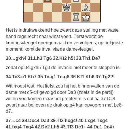
Het is indrukwekkend hoe zwart deze stelling met vaste
hand regelrecht naar winst voert. Eerst wordt de
koningsvleugel opengemaakt en vervolgens, op het juiste
moment, komt de inval via de damevleugel.
30…gxh4 31.Lh3 Tg6 32.Kf2 h5! 33.Th1 De7
zodat op 34.gxh5 Tg3 de invasie niet meer te stoppen is.
34.Tc3-c1 Kh7 35.Tc-g1 Te-g8 36.Kf1 Kh6 37.Tg2?!
Wit moest wat. Het liefst zou hij het binnenvallen van de
dame met c5-c4 gevolgd door Da3 (zoals in de partij)
willen voorkomen maar het probleem is dat na 37.Dc4
zwart naar believen de druk op g4 kan opvoeren met Le8-
d7.
37…c4 38.Dxc4 Da3 39.Tf2 hxg4! 40.Lxg4 Txg4
41.fxg4 Txg4 42.De2 Lh5 43.Tf3 Dc1+ 44.De1 Dc4+