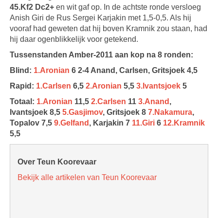
45.Kf2 Dc2+
en wit gaf op. In de achtste ronde versloeg
Anish Giri de Rus Sergei Karjakin met 1,5-0,5. Als hij
vooraf had geweten dat hij boven Kramnik zou staan, had
hij daar ogenblikkelijk voor getekend.
Tussenstanden Amber-2011 aan kop na 8 ronden:
Blind:
1.Aronian
6 2-4 Anand, Carlsen, Gritsjoek 4,5
Rapid:
1.Carlsen
6,5
2.Aronian
5,5
3.Ivantsjoek
5
Totaal:
1.Aronian
11,5
2.Carlsen
11
3.Anand
,
Ivantsjoek 8,5
5.Gasjimov
, Gritsjoek 8
7.Nakamura
,
Topalov 7,5
9.Gelfand
, Karjakin 7
11.Giri
6
12.Kramnik
5,5
Over Teun Koorevaar
Bekijk alle artikelen van Teun Koorevaar