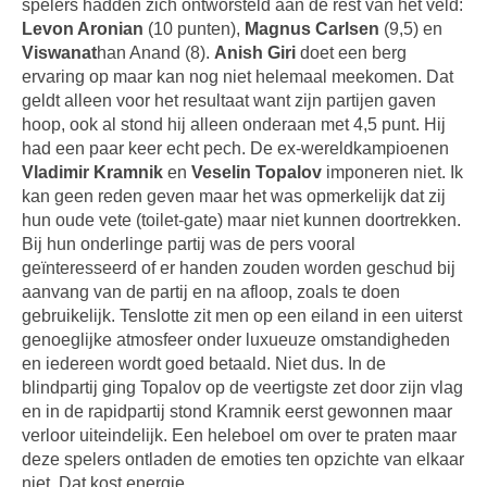
spelers hadden zich ontworsteld aan de rest van het veld:
Levon Aronian
(10 punten),
Magnus Carlsen
(9,5) en
Viswanat
han Anand (8).
Anish Giri
doet een berg
ervaring op maar kan nog niet helemaal meekomen. Dat
geldt alleen voor het resultaat want zijn partijen gaven
hoop, ook al stond hij alleen onderaan met 4,5 punt. Hij
had een paar keer echt pech.
De ex-wereldkampioenen
Vladimir Kramnik
en
Veselin Topalov
imponeren niet. Ik
kan geen reden geven maar het was opmerkelijk dat zij
hun oude vete (toilet-gate) maar niet kunnen doortrekken.
Bij hun onderlinge partij was de pers vooral
geïnteresseerd of er handen zouden worden geschud bij
aanvang van de partij en na afloop, zoals te doen
gebruikelijk. Tenslotte zit men op een eiland in een uiterst
genoeglijke atmosfeer onder luxueuze omstandigheden
en iedereen wordt goed betaald. Niet dus. In de
blindpartij ging Topalov op de veertigste zet door zijn vlag
en in de rapidpartij stond Kramnik eerst gewonnen maar
verloor uiteindelijk. Een heleboel om over te praten maar
deze spelers ontladen de emoties ten opzichte van elkaar
niet. Dat kost energie.