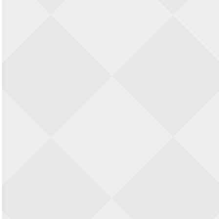
SIOK Rapid Schaaktoernooi
5 september 2026 · Oosterhout
Jan Schut Rapidtoernooi
5 september 2026 · Groningen
Kroeglopertoernooi Putten
5 september 2026 · Putten