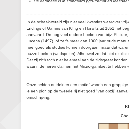
De database is in standaard pgn-format en leesba
In de schaakwereld zijn niet veel kwesties waarover vri
Endings of Games van Kling en Horwitz uit 1851 het beg
aanvaard. De nog veel oudere boeken van bijv. Philidor
Lucena (1497), of zelfs meer dan 1000 jaar oude manusc
heel goed als studies kunnen doorgaan, maar dat ware
puzzelboeken (wedspelen). Alhoewel ze dat niet explicie
Dat zij zich toch niet helemaal aan de tijdsgeest konden o
waarin de heren claimen het Muzio-gambiet te hebben 
Onze helden ontdekten een motief waarin een grappige 
je een pion op de tweede rij niet goed “van opzij” aanvall
omschrijving.
Kl
Che