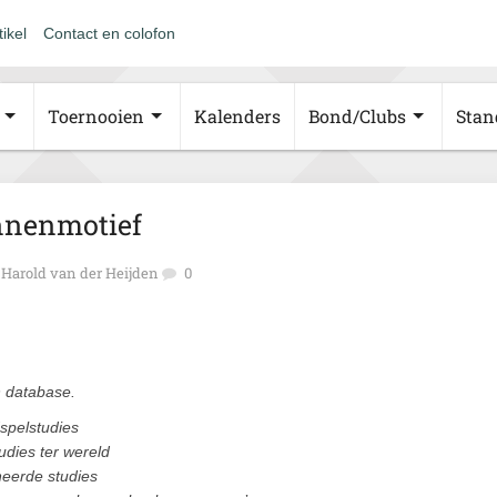
tikel
Contact en colofon
Toernooien
Kalenders
Bond/Clubs
Stan
onnenmotief
Harold van der Heijden
0
n database.
spelstudies
udies ter wereld
neerde studies