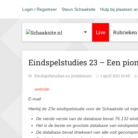
Login / Registreer
Steun Schaaksite
Hulp bij plaatsen ar
Live
Rubrieken
Eindspelstudies 23 – Een pi
Eindspelstudies en problemen
1 april 2011 19:45
website
E-mail:
Hierbij de 23e eindspelstudie voor de Schaaksite uit mij
De vierde versie van de database bevat 76.132 eind
Het is de beste en grootste database van eindspelst
De database bevat driekwart van alle ooit gecompo