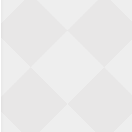
23 augustus 2026 · Utrecht
Open Eemlandtoernooi 2026
25 augustus 2026 · Bunschoten-Spakenburg
Nazomervierkampentoernooi 2026
28 augustus 2026 · Assen
KC Open
28 augustus 2026 · Haarlem
11e Goirles Weekend Kampioenschap
28 augustus 2026 · Goirle
Keisnel Schaaktoernooi
29 augustus 2026 · Amersfoort
Kroeg & Loper Leiden
30 augustus 2026 · Leiden
Open Schaakkampioenschap van
Arnhem
4 september 2026 · ARNHEM