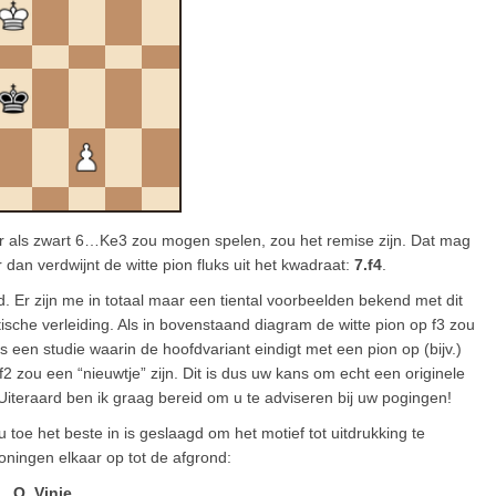
 Maar als zwart 6…Ke3 zou mogen spelen, zou het remise zijn. Dat mag
dan verdwijnt de witte pion fluks uit het kwadraat:
7.f4
.
nd. Er zijn me in totaal maar een tiental voorbeelden bekend met dit
sche verleiding. Als in bovenstaand diagram de witte pion op f3 zou
en studie waarin de hoofdvariant eindigt met een pion op (bijv.)
f2 zou een “nieuwtje” zijn. Dit is dus uw kans om echt een originele
Uiteraard ben ik graag bereid om u te adviseren bij uw pogingen!
 toe het beste in is geslaagd om het motief tot uitdrukking te
ningen elkaar op tot de afgrond:
O. Vinje