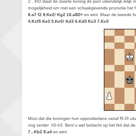
2…Kf3 staat de zwarte koning de pion uiteindelijk lelijk 
mogelijkheid om met een schaakgevende promotie het fe
8.a7 f2 9.Ke2! Kg2 10.a8D+
en wint. Maar de tweede hoo
4.Kxf5 Ke3 5.Ke5! Kd3 6.Kd5 Kc3 7.Kc5
Mooi dat die koningen hun oppositiedans vanaf f5-f3 uit
nog verder: h5-h3. Bent u wel bedacht op het feit dat d
7...Kb2 8.a4
en wint.