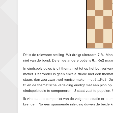
Dit is de relevante stelling. Wit dreigt uiteraard 7.f4.
niet van de bond. De enige andere optie is
6…Ke2
maar 
In eindspelstudies is dit thema niet tot op het bot verke
motief. Daaronder is geen enkele studie met een themati
staan, dan zou zwart wèl remise maken met 6…Ke3. Dus e
f2 en de thematische verleiding eindigt met een pion op 
eindspelstudie te componeren! U staat vast te popelen. 
Ik vind dat de componist van de volgende studie er tot nu
brengen. Na een spannende inleiding duwen de beide ko