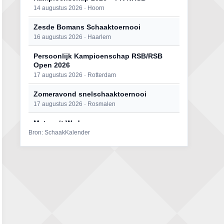
14 augustus 2026 · Hoorn
Zesde Bomans Schaaktoernooi
16 augustus 2026 · Haarlem
Persoonlijk Kampioenschap RSB/RSB
Open 2026
17 augustus 2026 · Rotterdam
Zomeravond snelschaaktoernooi
17 augustus 2026 · Rosmalen
Mat op ‘t Wad
Bron: SchaakKalender
22 augustus 2026 · Den Burg, Texel
Open 6e Senioren-50+ Zomer-
rapidschaaktoernooi
22 augustus 2026 · Udenhout, Gemeente Tilburg
Simultaan The Butcher
22 augustus 2026 · Utrecht
2e Utrechts kroegloperstoernooi