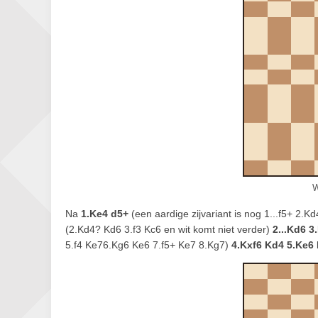
W
Na
1.Ke4 d5+
(een aardige zijvariant is nog 1...f5+ 2.K
(2.Kd4? Kd6 3.f3 Kc6 en wit komt niet verder)
2...Kd6 3
5.f4 Ke76.Kg6 Ke6 7.f5+ Ke7 8.Kg7)
4.Kxf6 Kd4 5.Ke6