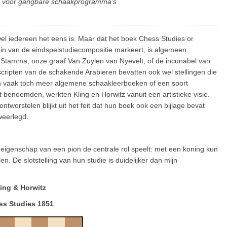
ar voor gangbare schaakprogramma’s
jwel iedereen het eens is. Maar dat het boek Chess Studies or
in van de eindspelstudiecompositie markeert, is algemeen
, Stamma, onze graaf Van Zuylen van Nyevelt, of de incunabel van
ripten van de schakende Arabieren bevatten ook wel stellingen die
n vaak toch meer algemene schaakleerboeken of een soort
t benoemden, werkten Kling en Horwitz vanuit een artistieke visie.
ntworstelen blijkt uit het feit dat hun boek ook een bijlage bevat
weerlegd.
eigenschap van een pion de centrale rol speelt: met een koning kun
en. De slotstelling van hun studie is duidelijker dan mijn
ing & Horwitz
ss Studies 1851