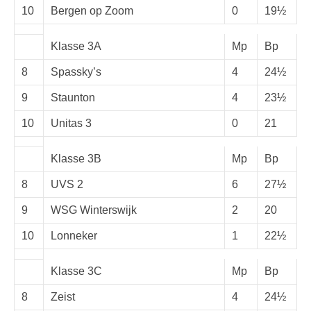
10
Bergen op Zoom
0
19½
Klasse 3A
Mp
Bp
8
Spassky’s
4
24½
9
Staunton
4
23½
10
Unitas 3
0
21
Klasse 3B
Mp
Bp
8
UVS 2
6
27½
9
WSG Winterswijk
2
20
10
Lonneker
1
22½
Klasse 3C
Mp
Bp
8
Zeist
4
24½