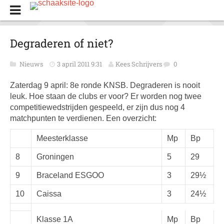
Degraderen of niet?
Nieuws
3 april 2011 9:31
Kees Schrijvers
0
Zaterdag 9 april: 8e ronde KNSB. Degraderen is nooit
leuk. Hoe staan de clubs er voor? Er worden nog twee
competitiewedstrijden gespeeld, er zijn dus nog 4
matchpunten te verdienen. Een overzicht:
Meesterklasse
Mp
Bp
8
Groningen
5
29
9
Braceland ESGOO
3
29½
10
Caissa
3
24½
Klasse 1A
Mp
Bp