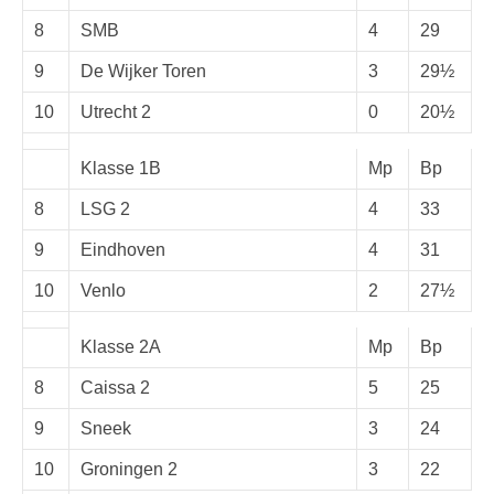
8
SMB
4
29
9
De Wijker Toren
3
29½
10
Utrecht 2
0
20½
Klasse 1B
Mp
Bp
8
LSG 2
4
33
9
Eindhoven
4
31
10
Venlo
2
27½
Klasse 2A
Mp
Bp
8
Caissa 2
5
25
9
Sneek
3
24
10
Groningen 2
3
22