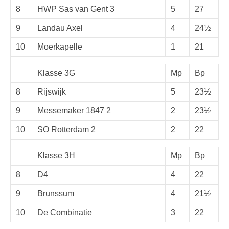
8
HWP Sas van Gent 3
5
27
9
Landau Axel
4
24½
10
Moerkapelle
1
21
Klasse 3G
Mp
Bp
8
Rijswijk
5
23½
9
Messemaker 1847 2
2
23½
10
SO Rotterdam 2
2
22
Klasse 3H
Mp
Bp
8
D4
4
22
9
Brunssum
4
21½
10
De Combinatie
3
22