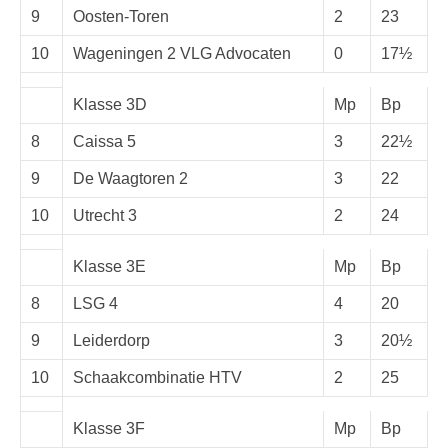
9
Oosten-Toren
2
23
10
Wageningen 2 VLG Advocaten
0
17½
Klasse 3D
Mp
Bp
8
Caissa 5
3
22½
9
De Waagtoren 2
3
22
10
Utrecht 3
2
24
Klasse 3E
Mp
Bp
8
LSG 4
4
20
9
Leiderdorp
3
20½
10
Schaakcombinatie HTV
2
25
Klasse 3F
Mp
Bp