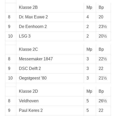
Klasse 2B
Mp
Bp
8
Dr. Max Euwe 2
4
20
9
De Eenhoorn 2
2
23½
10
LSG 3
2
20½
Klasse 2C
Mp
Bp
8
Messemaker 1847
3
22½
9
DSC Delft 2
3
22
10
Oegstgeest ’80
3
21½
Klasse 2D
Mp
Bp
8
Veldhoven
5
26½
9
Paul Keres 2
5
22