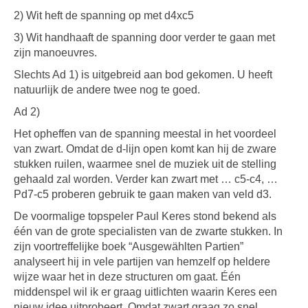
2) Wit heft de spanning op met d4xc5
3) Wit handhaaft de spanning door verder te gaan met
zijn manoeuvres.
Slechts Ad 1) is uitgebreid aan bod gekomen. U heeft
natuurlijk de andere twee nog te goed.
Ad 2)
Het opheffen van de spanning meestal in het voordeel
van zwart. Omdat de d-lijn open komt kan hij de zware
stukken ruilen, waarmee snel de muziek uit de stelling
gehaald zal worden. Verder kan zwart met … c5-c4, …
Pd7-c5 proberen gebruik te gaan maken van veld d3.
De voormalige topspeler Paul Keres stond bekend als
één van de grote specialisten van de zwarte stukken. In
zijn voortreffelijke boek “Ausgewählten Partien”
analyseert hij in vele partijen van hemzelf op heldere
wijze waar het in deze structuren om gaat. Één
middenspel wil ik er graag uitlichten waarin Keres een
nieuw idee uitprobeert. Omdat zwart graag zo snel