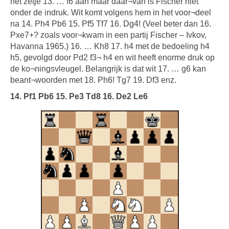
het zetje 13. … f6 aan maar daar¬van is Fischer niet
onder de indruk. Wit komt volgens hem in het voor¬deel
na 14. Ph4 Pb6 15. Pf5 Tf7 16. Dg4! (Veel beter dan 16.
Pxe7+? zoals voor¬kwam in een partij Fischer – Ivkov,
Havanna 1965.) 16. … Kh8 17. h4 met de bedoeling h4
h5, gevolgd door Pd2 f3¬ h4 en wit heeft enorme druk op
de ko¬ningsvleugel. Belangrijk is dat wit 17. … g6 kan
beant¬woorden met 18. Ph6! Tg7 19. Df3 enz.
14. Pf1 Pb6 15. Pe3 Td8 16. De2 Le6