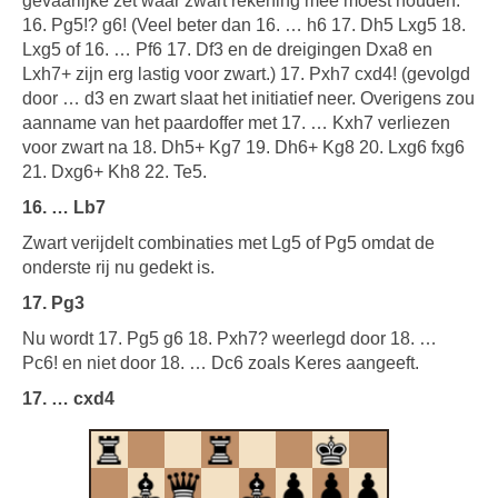
gevaarlijke zet waar zwart rekening mee moest houden:
16. Pg5!? g6! (Veel beter dan 16. … h6 17. Dh5 Lxg5 18.
Lxg5 of 16. … Pf6 17. Df3 en de dreigingen Dxa8 en
Lxh7+ zijn erg lastig voor zwart.) 17. Pxh7 cxd4! (gevolgd
door … d3 en zwart slaat het initiatief neer. Overigens zou
aanname van het paardoffer met 17. … Kxh7 verliezen
voor zwart na 18. Dh5+ Kg7 19. Dh6+ Kg8 20. Lxg6 fxg6
21. Dxg6+ Kh8 22. Te5.
16. … Lb7
Zwart verijdelt combinaties met Lg5 of Pg5 omdat de
onderste rij nu gedekt is.
17. Pg3
Nu wordt 17. Pg5 g6 18. Pxh7? weerlegd door 18. …
Pc6! en niet door 18. … Dc6 zoals Keres aangeeft.
17. … cxd4