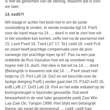
is met de geheimen van de stelling. Waarom dat is zien
we later.
14. exd5?!
Wit slaagt er achter het bord niet in om de juiste
voortzetting te vinden. In eerste instantie ligt 14. Pxe5
voor de hand maar na 14. … dxe4 is niet te zien hoe wit
in het voordeel kan komen, zelfs niet na de pionwinst met
15. Lxe4 Pxe4 16. Txe4 Lb7 17. Te1 cxd4 18. cxd4 Pc6
en zwart heeft prachtige compensatie voor de pion
vanwege zijn prachtige loper op b7. Pas na een jaar
ontdekte de Rus Vasiukov hoe wit op voordeel mag
hopen met 14. dxe5. Het idee is dat wit na 14. … dxe4
(Belangrijk is trouwens ook dat 14. … Pxe4 zwart niet
helpt na 15. Pe3 Le6 16. De2 en wit beschikt over de
lastige dreiging Pxd5.) verder gaat met 15. P1d2! exf3 16.
exf6 Lxf6 17. Dxf3 Le6 18. Pe4 en het witte initiatief op de
koningsvleugel is bijzonder gevaarlijk. Dat werd
bewaarheid in de veel later gespeelde partij Zaw Win
Lay-Zaw Oo, Yangon 1999. Hier blijkt een belangrijk
thema: als zwart de pionnenruil … cxd4, cxd4 had