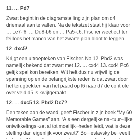
11. … Pd7
Zwart begint in de diagramstelling zijn plan om d4
driemaal aan te vallen. Na de tekstzet staat hij klaar voor
… Le7-f6, … Dd8-b6 en … Pa5-c6. Fischer weet echter
feilloos het manco van het zwarte plan bloot te leggen.
12. dxc5!
Krijgt een uitroepteken van Fischer. Na 12. Pbd2 was
namelijk bekend dat zwart met 12. … cxd4 13. cxd4 Pc6
gelijk spel kon bereiken. Wit heft dus nu vrijwillig de
spanning op en de belangrijkste reden is dat zwart door
het terugtrekken van het paard op f6 naar d7 de controle
over veld d5 is kwijtgeraakt.
12. … dxc5 13. Pbd2 Dc7?
Een teken aan de wand, geeft Fischer in zijn boek “My 60
Memorable Games” aan. ‘Als een dergelijke na¬tuur¬lijke
ontwikkelings¬zet al tot moeilijk¬heden leidt, wat is deze
stelling dan eigenlijk voor zwart?’ Bo¬leslavsky be¬veelt