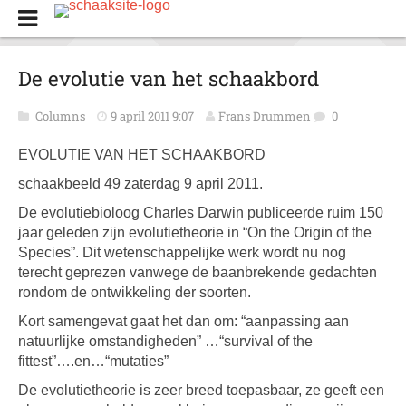
De evolutie van het schaakbord
Columns
9 april 2011 9:07
Frans Drummen
0
EVOLUTIE VAN HET SCHAAKBORD
schaakbeeld 49 zaterdag 9 april 2011.
De evolutiebioloog Charles Darwin publiceerde ruim 150
jaar geleden zijn evolutietheorie in “On the Origin of the
Species”. Dit wetenschappelijke werk wordt nu nog
terecht geprezen vanwege de baanbrekende gedachten
rondom de ontwikkeling der soorten.
Kort samengevat gaat het dan om: “aanpassing aan
natuurlijke omstandigheden” …“survival of the
fittest”….en…“mutaties”
De evolutietheorie is zeer breed toepasbaar, ze geeft een