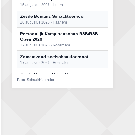
15 augustus 2026 · Hoorn
Zesde Bomans Schaaktoernooi
16 augustus 2026 · Haarlem
Persoonlijk Kampioenschap RSB/RSB
Open 2026
17 augustus 2026 · Rotterdam
Zomeravond snelschaaktoernooi
17 augustus 2026 · Rosmalen
Zesde Bomans Schaaktoernooi
Bron: SchaakKalender
17 augustus 2026 · Haarlem
Zomeravond snelschaaktoernooi
18 augustus 2026 · Rosmalen
Persoonlijk Kampioenschap RSB/RSB
Open 2026
18 augustus 2026 · Rotterdam
Mat op ‘t Wad