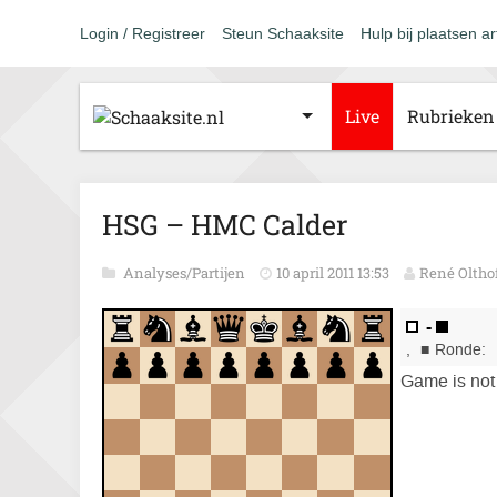
Login / Registreer
Steun Schaaksite
Hulp bij plaatsen ar
Live
Rubrieken
HSG – HMC Calder
Analyses/Partijen
10 april 2011 13:53
René Oltho