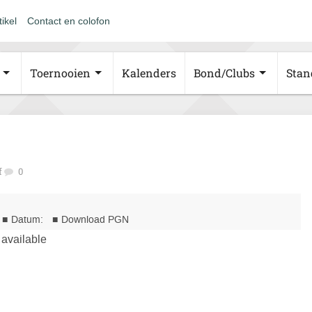
tikel
Contact en colofon
Toernooien
Kalenders
Bond/Clubs
Stan
f
0