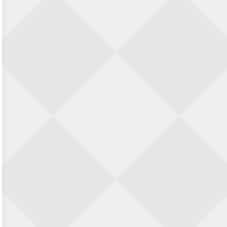
23 augustus 2026 · Utrecht
Open Eemlandtoernooi 2026
25 augustus 2026 · Bunschoten-Spakenburg
Nazomervierkampentoernooi 2026
28 augustus 2026 · Assen
KC Open
28 augustus 2026 · Haarlem
11e Goirles Weekend Kampioenschap
28 augustus 2026 · Goirle
Keisnel Schaaktoernooi
29 augustus 2026 · Amersfoort
Kroeg & Loper Leiden
30 augustus 2026 · Leiden
Open Schaakkampioenschap van
Arnhem
4 september 2026 · ARNHEM