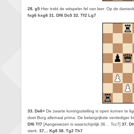
28. g5
Hier trekt de witspeler fel van leer. Op de damevl
fxg6 hxg6 31. Df6 Dc5 32. Tf2 Lg7
33. De6+
De zwarte koningsstelling is open komen te l
doet Burg allemaal prima. De belangrijkste verdediger bi
Df6 Tf7
[Aangewezen is waarschijnlijk 36… Tcc7]
37. D
sterk.
37… Kg8 38. Tg2 Th7