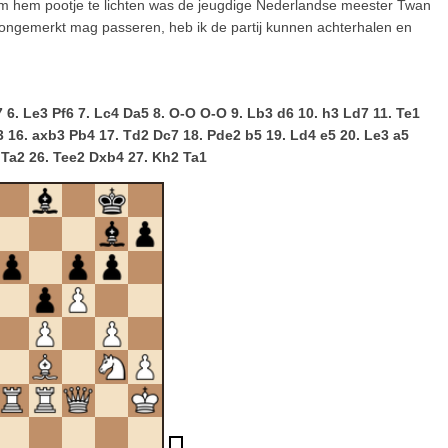
om hem pootje te lichten was de jeugdige Nederlandse meester Twan
 ongemerkt mag passeren, heb ik de partij kunnen achterhalen en
7 6. Le3 Pf6 7. Lc4 Da5 8. O-O O-O 9. Lb3 d6 10. h3 Ld7 11. Te1
3 16. axb3 Pb4 17. Td2 Dc7 18. Pde2 b5 19. Ld4 e5 20. Le3 a5
4 Ta2 26. Tee2 Dxb4 27. Kh2 Ta1