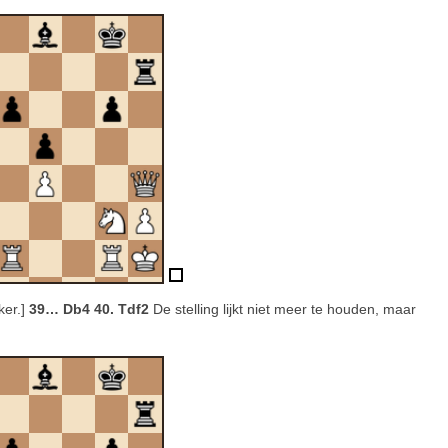
ker.]
39… Db4 40. Tdf2
De stelling lijkt niet meer te houden, maar