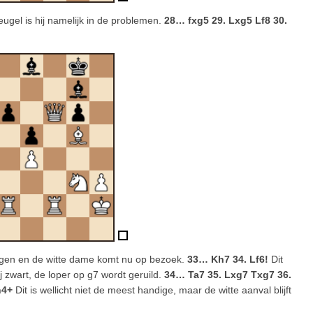
eugel is hij namelijk in de problemen.
28… fxg5 29. Lxg5 Lf8 30.
iggen en de witte dame komt nu op bezoek.
33… Kh7 34. Lf6!
Dit
j zwart, de loper op g7 wordt geruild.
34… Ta7 35. Lxg7 Txg7 36.
h4+
Dit is wellicht niet de meest handige, maar de witte aanval blijft