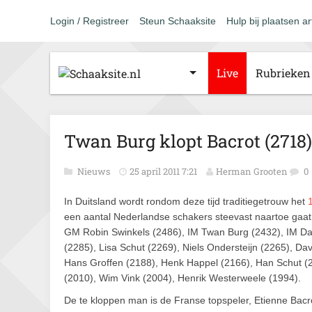
Login / Registreer
Steun Schaaksite
Hulp bij plaatsen ar
Live
Rubrieken
Twan Burg klopt Bacrot (2718)
Nieuws
25 april 2011 7:21
Herman Grooten
0
In Duitsland wordt rondom deze tijd traditiegetrouw het
een aantal Nederlandse schakers steevast naartoe gaat.
GM Robin Swinkels (2486), IM Twan Burg (2432), IM D
(2285), Lisa Schut (2269), Niels Ondersteijn (2265), Da
Hans Groffen (2188), Henk Happel (2166), Han Schut (2
(2010), Wim Vink (2004), Henrik Westerweele (1994).
De te kloppen man is de Franse topspeler, Etienne Bacr