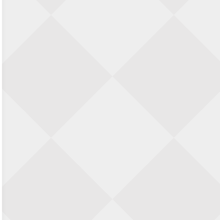
SIOK Rapid Schaaktoernooi
5 september 2026 · Oosterhout
Jan Schut Rapidtoernooi
5 september 2026 · Groningen
Kroeglopertoernooi Putten
5 september 2026 · Putten