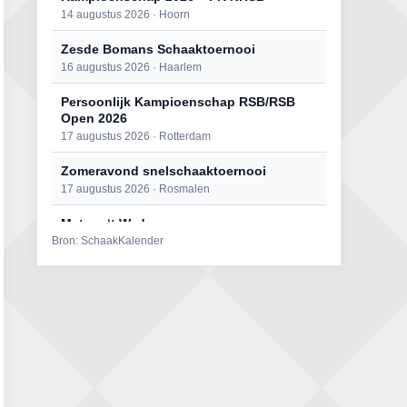
14 augustus 2026 · Hoorn
Zesde Bomans Schaaktoernooi
16 augustus 2026 · Haarlem
Persoonlijk Kampioenschap RSB/RSB
Open 2026
17 augustus 2026 · Rotterdam
Zomeravond snelschaaktoernooi
17 augustus 2026 · Rosmalen
Mat op ‘t Wad
Bron: SchaakKalender
22 augustus 2026 · Den Burg, Texel
Open 6e Senioren-50+ Zomer-
rapidschaaktoernooi
22 augustus 2026 · Udenhout, Gemeente Tilburg
Simultaan The Butcher
22 augustus 2026 · Utrecht
2e Utrechts kroegloperstoernooi