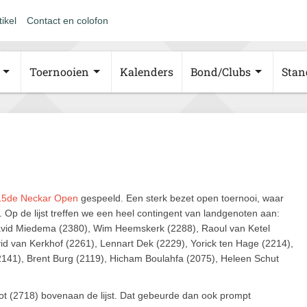
tikel
Contact en colofon
Toernooien
Kalenders
Bond/Clubs
Stan
15de Neckar Open
gespeeld. Een sterk bezet open toernooi, waar
 Op de lijst treffen we een heel contingent van landgenoten aan:
avid Miedema (2380), Wim Heemskerk (2288), Raoul van Ketel
vid van Kerkhof (2261), Lennart Dek (2229), Yorick ten Hage (2214),
141), Brent Burg (2119), Hicham Boulahfa (2075), Heleen Schut
ot (2718) bovenaan de lijst. Dat gebeurde dan ook prompt