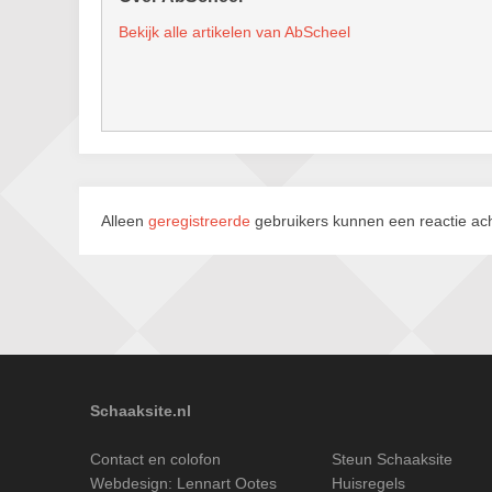
Bekijk alle artikelen van AbScheel
Alleen
geregistreerde
gebruikers kunnen een reactie ach
Schaaksite.nl
Contact en colofon
Steun Schaaksite
Webdesign:
Lennart Ootes
Huisregels