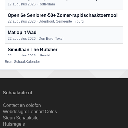
17 augustus 2026 · Rotterdam
Open 6e Senioren-50+ Zomer-rapidschaaktoernooi
22 augustus 2026 · Udenhout, Gemeente Tilburg
Mat op ‘t Wad
22 augustus 2026 · Den Burg, Texel
Simultaan The Butcher
22 augustus 2026 · Utrecht
Bron: SchaakKalender
2e Utrechts kroegloperstoernooi
23 augustus 2026 · Utrecht
Open Eemlandtoernooi 2026
25 augustus 2026 · Bunschoten-Spakenburg
Schaaksite.nl
DSC Girls Night
Contact en colofon
27 augustus 2026 · Delft
Webdesign:
Lennart Ootes
Steun Schaaksite
KC Open
Huisregels
28 augustus 2026 · Haarlem