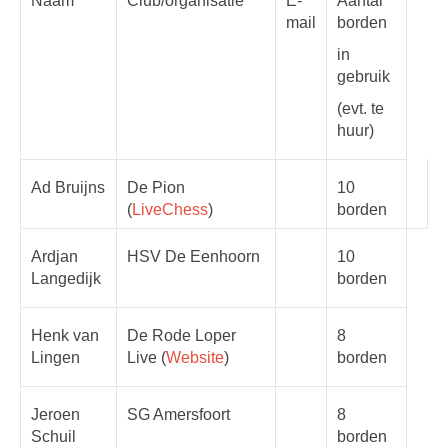
Naam
Club/organisatie
E-
Aantal
mail
borden
in
gebruik
(evt. te
huur)
Ad Bruijns
De Pion
10
(
LiveChess
)
borden
Ardjan
HSV De Eenhoorn
10
Langedijk
borden
Henk van
De Rode Loper
8
Lingen
Live (
Website
)
borden
Jeroen
SG Amersfoort
8
Schuil
borden