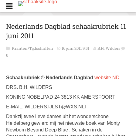
Nederlands Dagblad schaakrubriek 11
juni 2011
Kranten/Tijdschriften
16 juni 2011 9:51
B.H. Wilders
0
Schaakrubriek © Nederlands Dagblad
website ND
DRS. B.H. WILDERS
KONING NOBELPAD 24 3813 KK AMERSFOORT
E-MAIL: WILDERS.IJLST@WXS.NLl
Dankzij twee lieve dames uit het wonderschone
Heidelberg gewierd mij het nieuwste boek van Monty
Newborn Beyond Deep Blue , Schaken in de