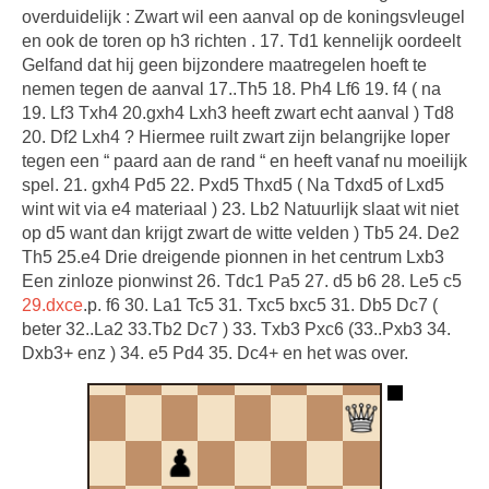
overduidelijk : Zwart wil een aanval op de koningsvleugel
en ook de toren op h3 richten . 17. Td1 kennelijk oordeelt
Gelfand dat hij geen bijzondere maatregelen hoeft te
nemen tegen de aanval 17..Th5 18. Ph4 Lf6 19. f4 ( na
19. Lf3 Txh4 20.gxh4 Lxh3 heeft zwart echt aanval ) Td8
20. Df2 Lxh4 ? Hiermee ruilt zwart zijn belangrijke loper
tegen een “ paard aan de rand “ en heeft vanaf nu moeilijk
spel. 21. gxh4 Pd5 22. Pxd5 Thxd5 ( Na Tdxd5 of Lxd5
wint wit via e4 materiaal ) 23. Lb2 Natuurlijk slaat wit niet
op d5 want dan krijgt zwart de witte velden ) Tb5 24. De2
Th5 25.e4 Drie dreigende pionnen in het centrum Lxb3
Een zinloze pionwinst 26. Tdc1 Pa5 27. d5 b6 28. Le5 c5
29.dxce
.p. f6 30. La1 Tc5 31. Txc5 bxc5 31. Db5 Dc7 (
beter 32..La2 33.Tb2 Dc7 ) 33. Txb3 Pxc6 (33..Pxb3 34.
Dxb3+ enz ) 34. e5 Pd4 35. Dc4+ en het was over.