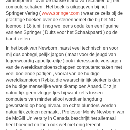
Stratosphere , over de laatste stand van schaken bij het
computerschaken . Het boek is uitgegeven bij het
Springer Verlag (
www.springer.com
) waar ze zelfs bij de
prachtige boeken over de sterrenhemel die bij het ND-
toernooi ( 18 juni! ) nog wel eens opduiken een figurine
van een Springer ( Duits voor het Schaakpaard ) op de
band zetten .
In het boek van Newborn ,naast veel technisch en voor
mij dus onbegrijpelijk jargon ( maar voor de jeugd van
tegenwoordig appeltje-eitje ) ook interessante verslagen
van de wereldkampioenschappen computerschaken met
veel boeiende partijen , vooral van de huidige
wereldkampioen Rybka die waarschijnlijk sterker is dan
de huidige menselijke wereldkampioen Anand. Er zijn
natuurlijk geen vluggertjes bij want zelfs tussen
computers van minder allooi wordt er langdurig
geworsteld op hoog niveau en echte blunders worden
natuurlijk zelden gemaakt . Professor Monty Newborn van
de McGill University in Canada beschrijft het allemaal
heel boeiend en toch ook wel met enig terecht