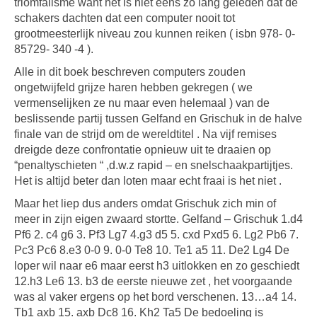
triomfalisme want het is niet eens zo lang geleden dat de
schakers dachten dat een computer nooit tot
grootmeesterlijk niveau zou kunnen reiken ( isbn 978- 0-
85729- 340 -4 ).
Alle in dit boek beschreven computers zouden
ongetwijfeld grijze haren hebben gekregen ( we
vermenselijken ze nu maar even helemaal ) van de
beslissende partij tussen Gelfand en Grischuk in de halve
finale van de strijd om de wereldtitel . Na vijf remises
dreigde deze confrontatie opnieuw uit te draaien op
“penaltyschieten “ ,d.w.z rapid – en snelschaakpartijtjes.
Het is altijd beter dan loten maar echt fraai is het niet .
Maar het liep dus anders omdat Grischuk zich min of
meer in zijn eigen zwaard stortte. Gelfand – Grischuk 1.d4
Pf6 2. c4 g6 3. Pf3 Lg7 4.g3 d5 5. cxd Pxd5 6. Lg2 Pb6 7.
Pc3 Pc6 8.e3 0-0 9. 0-0 Te8 10. Te1 a5 11. De2 Lg4 De
loper wil naar e6 maar eerst h3 uitlokken en zo geschiedt
12.h3 Le6 13. b3 de eerste nieuwe zet , het voorgaande
was al vaker ergens op het bord verschenen. 13…a4 14.
Tb1 axb 15. axb Dc8 16. Kh2 Ta5 De bedoeling is